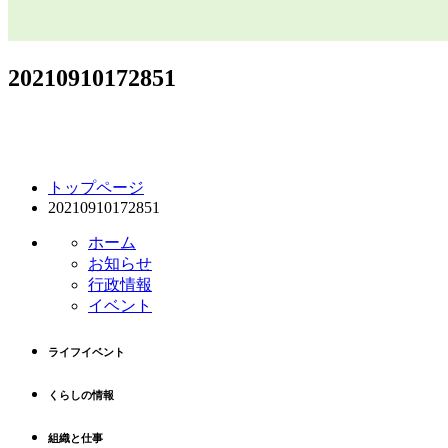
20210910172851
コ
ペ
トップページ
ン
ー
20210910172851
テ
ジ
ン
の
ホーム
ツ
先
お知らせ
本
頭
行政情報
文
へ
イベント
の
戻
先
る
ライフイベント
頭
へ
くらしの情報
戻
る
組織と仕事