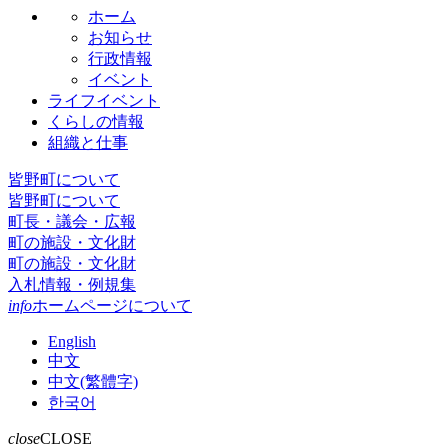
ホーム
お知らせ
行政情報
イベント
ライフイベント
くらしの情報
組織と仕事
皆野町について
皆野町について
町長・議会・広報
町の施設・文化財
町の施設・文化財
入札情報・例規集
info
ホームページについて
English
中文
中文(繁體字)
한국어
close
CLOSE