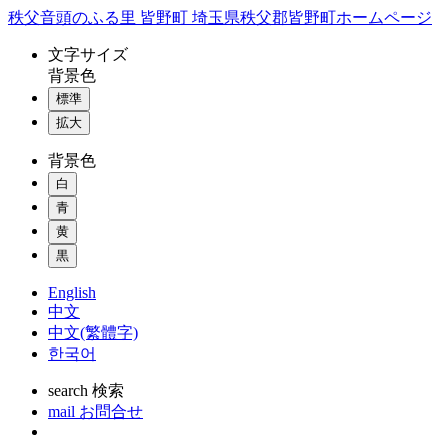
コ
秩父音頭のふる里 皆野町 埼玉県秩父郡皆野町ホームページ
ン
文字
サイズ
テ
背景色
ン
標準
ツ
本
拡大
文
背景色
へ
ス
白
キ
青
ッ
黄
プ
黒
English
中文
中文(繁體字)
한국어
search
検索
mail
お問合せ