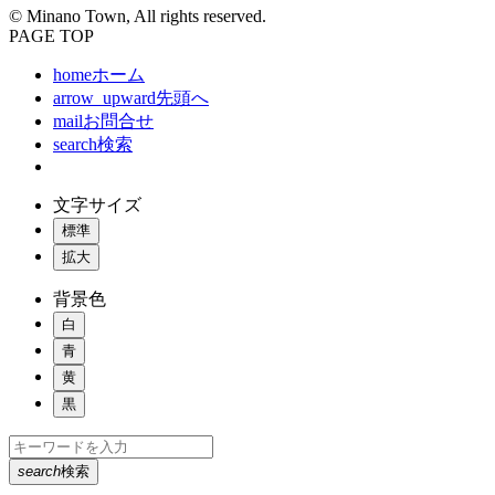
© Minano Town, All rights reserved.
PAGE TOP
home
ホーム
arrow_upward
先頭へ
mail
お問合せ
search
検索
文字サイズ
標準
拡大
背景色
白
青
黄
黒
search
検索