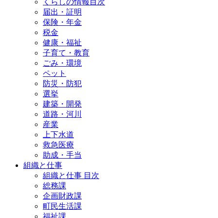
くらしの情報目次
届出・証明
保険・年金
税金
健康・福祉
子育て・教育
ごみ・環境
ペット
防災・防犯
選挙
建築・開発
道路・河川
産業
上下水道
救急医療
助成・手当
組織と仕事
組織と仕事 目次
総務課
企画財政課
町民生活課
福祉課