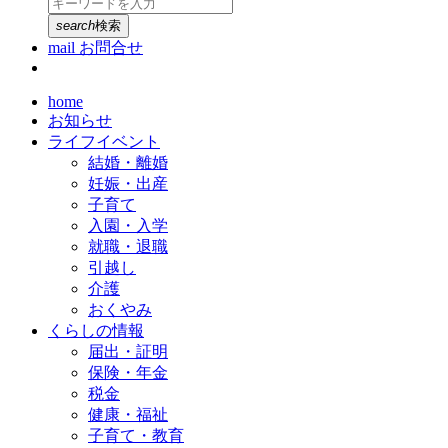
search
検索
mail
お問合せ
home
お知らせ
ライフイベント
結婚・離婚
妊娠・出産
子育て
入園・入学
就職・退職
引越し
介護
おくやみ
くらしの情報
届出・証明
保険・年金
税金
健康・福祉
子育て・教育