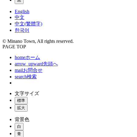
黒
English
中文
中文(繁體字)
한국어
© Minano Town, All rights reserved.
PAGE TOP
home
ホーム
arrow_upward
先頭へ
mail
お問合せ
search
検索
文字サイズ
標準
拡大
背景色
白
青