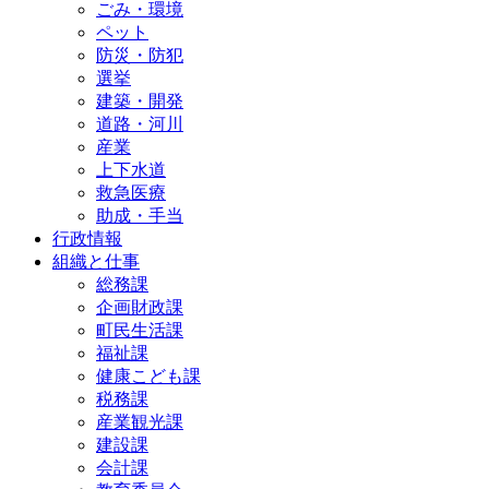
ごみ・環境
ペット
防災・防犯
選挙
建築・開発
道路・河川
産業
上下水道
救急医療
助成・手当
行政情報
組織と仕事
総務課
企画財政課
町民生活課
福祉課
健康こども課
税務課
産業観光課
建設課
会計課