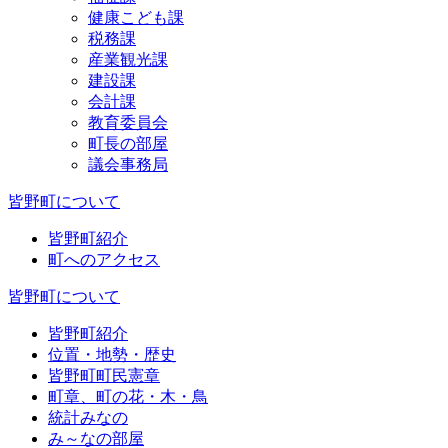
健康こども課
税務課
産業観光課
建設課
会計課
教育委員会
町長の部屋
議会事務局
皆野町について
皆野町紹介
町へのアクセス
皆野町について
皆野町紹介
位置・地勢・歴史
皆野町町民憲章
町章、町の花・木・鳥
統計みなの
み～なの部屋