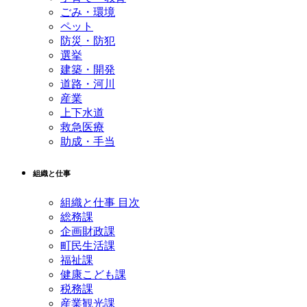
ごみ・環境
ペット
防災・防犯
選挙
建築・開発
道路・河川
産業
上下水道
救急医療
助成・手当
組織と仕事
組織と仕事 目次
総務課
企画財政課
町民生活課
福祉課
健康こども課
税務課
産業観光課