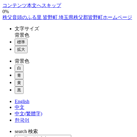
コンテンツ本文へスキップ
0%
秩父音頭のふる里 皆野町 埼玉県秩父郡皆野町ホームページ
文字
サイズ
背景色
標準
拡大
背景色
白
青
黄
黒
English
中文
中文(繁體字)
한국어
search
検索