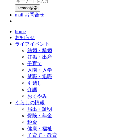
search
検索
mail
お問合せ
home
お知らせ
ライフイベント
結婚・離婚
妊娠・出産
子育て
入園・入学
就職・退職
引越し
介護
おくやみ
くらしの情報
届出・証明
保険・年金
税金
健康・福祉
子育て・教育