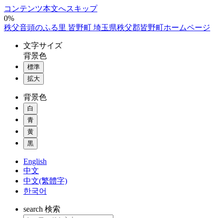
コンテンツ本文へスキップ
0%
秩父音頭のふる里 皆野町 埼玉県秩父郡皆野町ホームページ
文字
サイズ
背景色
標準
拡大
背景色
白
青
黄
黒
English
中文
中文(繁體字)
한국어
search
検索