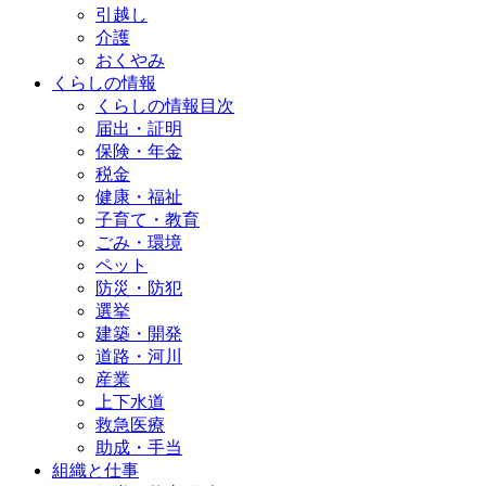
引越し
介護
おくやみ
くらしの情報
くらしの情報目次
届出・証明
保険・年金
税金
健康・福祉
子育て・教育
ごみ・環境
ペット
防災・防犯
選挙
建築・開発
道路・河川
産業
上下水道
救急医療
助成・手当
組織と仕事