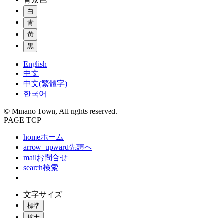
白
青
黄
黒
English
中文
中文(繁體字)
한국어
© Minano Town, All rights reserved.
PAGE TOP
home
ホーム
arrow_upward
先頭へ
mail
お問合せ
search
検索
文字サイズ
標準
拡大