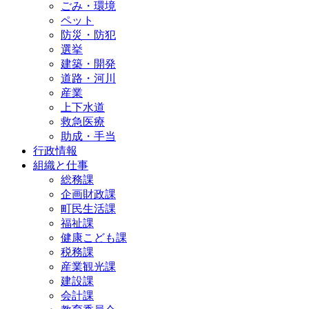
ごみ・環境
ペット
防災・防犯
選挙
建築・開発
道路・河川
産業
上下水道
救急医療
助成・手当
行政情報
組織と仕事
総務課
企画財政課
町民生活課
福祉課
健康こども課
税務課
産業観光課
建設課
会計課