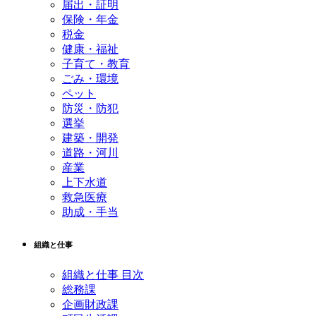
届出・証明
保険・年金
税金
健康・福祉
子育て・教育
ごみ・環境
ペット
防災・防犯
選挙
建築・開発
道路・河川
産業
上下水道
救急医療
助成・手当
組織と仕事
組織と仕事 目次
総務課
企画財政課