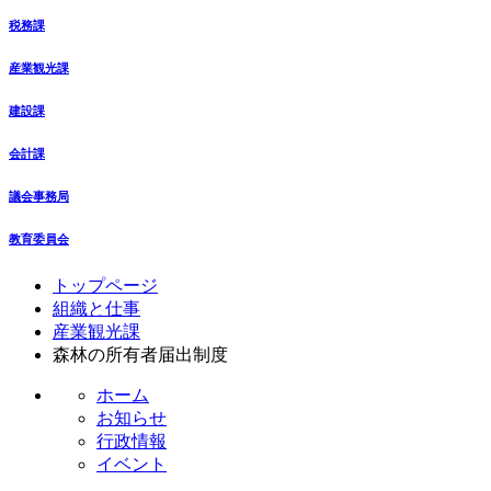
税務課
産業観光課
建設課
会計課
議会事務局
教育委員会
コ
ペ
トップページ
ン
ー
組織と仕事
テ
ジ
産業観光課
ン
の
森林の所有者届出制度
ツ
先
ホーム
本
頭
お知らせ
文
へ
行政情報
の
戻
イベント
先
る