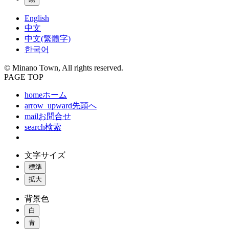
English
中文
中文(繁體字)
한국어
© Minano Town, All rights reserved.
PAGE TOP
home
ホーム
arrow_upward
先頭へ
mail
お問合せ
search
検索
文字サイズ
標準
拡大
背景色
白
青