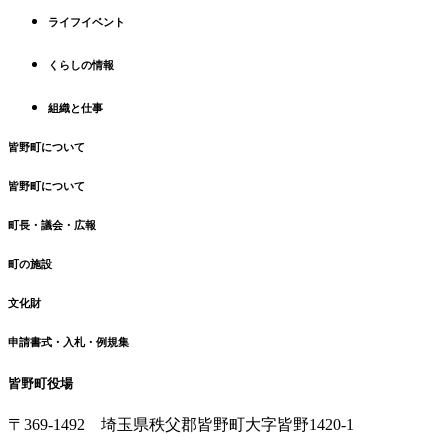
頭
へ
ライフイベント
戻
る
くらしの情報
組織と仕事
皆野町について
皆野町について
町長・議会・広報
町の施設
文化財
申請書式・入札・例規集
皆野町役場
〒369-1492
埼玉県秩父郡皆野町
大字皆野1420-1