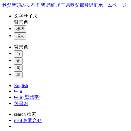
コ
秩父音頭のふる里 皆野町 埼玉県秩父郡皆野町ホームページ
ン
文字
サイズ
テ
背景色
ン
標準
ツ
本
拡大
文
背景色
へ
ス
白
キ
青
ッ
黄
プ
黒
English
中文
中文(繁體字)
한국어
search
検索
mail
お問合せ