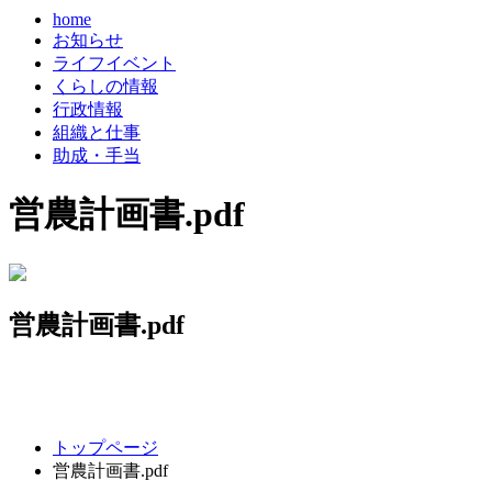
home
お知らせ
ライフイベント
くらしの情報
行政情報
組織と仕事
助成・手当
営農計画書.pdf
営農計画書.pdf
コ
ペ
トップページ
ン
ー
営農計画書.pdf
テ
ジ