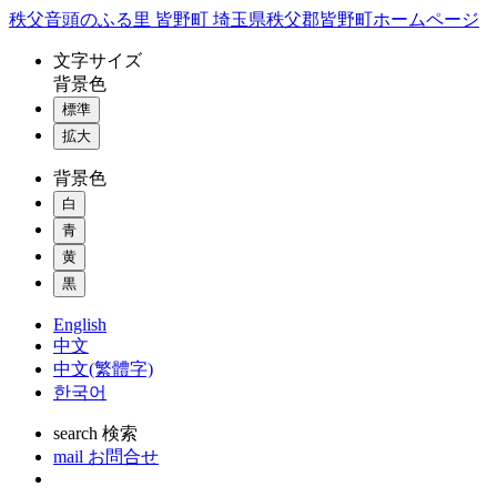
コ
秩父音頭のふる里 皆野町 埼玉県秩父郡皆野町ホームページ
ン
文字
サイズ
テ
背景色
ン
標準
ツ
本
拡大
文
背景色
へ
ス
白
キ
青
ッ
黄
プ
黒
English
中文
中文(繁體字)
한국어
search
検索
mail
お問合せ