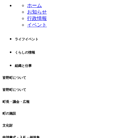
ン
の
ホーム
ツ
先
お知らせ
本
頭
行政情報
文
へ
イベント
の
戻
先
る
ライフイベント
頭
へ
くらしの情報
戻
る
組織と仕事
皆野町について
皆野町について
町長・議会・広報
町の施設
文化財
申請書式・入札・例規集