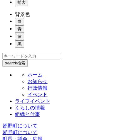
拡大
背景色
白
青
黄
黒
search
検索
ホーム
お知らせ
行政情報
イベント
ライフイベント
くらしの情報
組織と仕事
皆野町について
皆野町について
町長・議会・広報