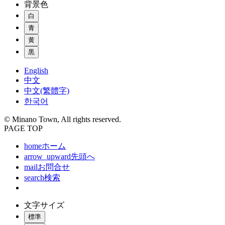
背景色
白
青
黄
黒
English
中文
中文(繁體字)
한국어
© Minano Town, All rights reserved.
PAGE TOP
home
ホーム
arrow_upward
先頭へ
mail
お問合せ
search
検索
文字サイズ
標準