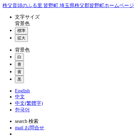
コ
秩父音頭のふる里 皆野町 埼玉県秩父郡皆野町ホームページ
ン
文字
サイズ
テ
背景色
ン
標準
ツ
本
拡大
文
背景色
へ
ス
白
キ
青
ッ
黄
プ
黒
English
中文
中文(繁體字)
한국어
search
検索
mail
お問合せ