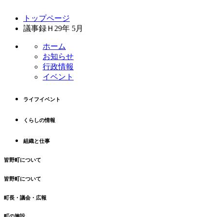
コ
ペ
トップページ
ン
ー
議事録Ｈ29年 5月
テ
ジ
ン
の
ホーム
ツ
先
お知らせ
本
頭
行政情報
文
へ
イベント
の
戻
先
る
ライフイベント
頭
へ
くらしの情報
戻
る
組織と仕事
皆野町について
皆野町について
町長・議会・広報
町の施設