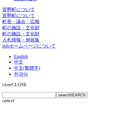
皆野町について
皆野町について
町長・議会・広報
町の施設・文化財
町の施設・文化財
入札情報・例規集
info
ホームページについて
English
中文
中文(繁體字)
한국어
close
CLOSE
search
SEARCH
cancel