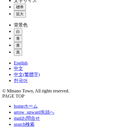
文字サイズ
標準
拡大
背景色
白
青
黄
黒
English
中文
中文(繁體字)
한국어
© Minano Town, All rights reserved.
PAGE TOP
home
ホーム
arrow_upward
先頭へ
mail
お問合せ
search
検索