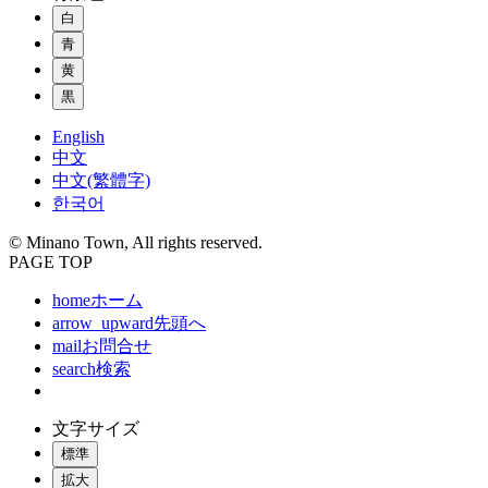
白
青
黄
黒
English
中文
中文(繁體字)
한국어
© Minano Town, All rights reserved.
PAGE TOP
home
ホーム
arrow_upward
先頭へ
mail
お問合せ
search
検索
文字サイズ
標準
拡大