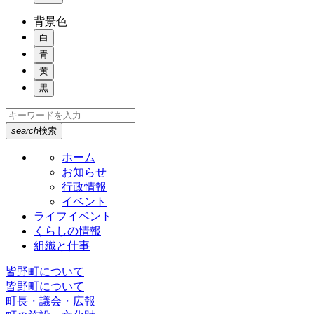
背景色
白
青
黄
黒
search
検索
ホーム
お知らせ
行政情報
イベント
ライフイベント
くらしの情報
組織と仕事
皆野町について
皆野町について
町長・議会・広報