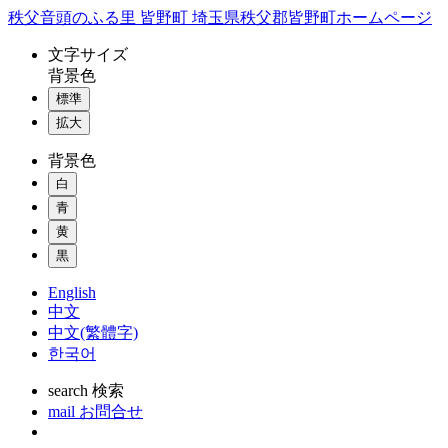
コ
秩父音頭のふる里 皆野町 埼玉県秩父郡皆野町ホームページ
ン
文字
サイズ
テ
背景色
ン
標準
ツ
本
拡大
文
背景色
へ
ス
白
キ
青
ッ
黄
プ
黒
English
中文
中文(繁體字)
한국어
search
検索
mail
お問合せ