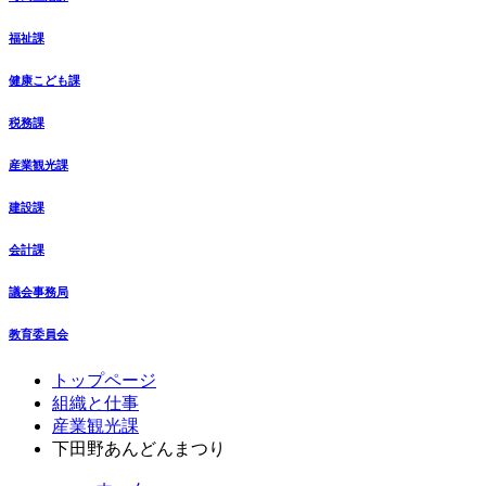
福祉課
健康こども課
税務課
産業観光課
建設課
会計課
議会事務局
教育委員会
コ
ペ
トップページ
ン
ー
組織と仕事
テ
ジ
産業観光課
ン
の
下田野あんどんまつり
ツ
先