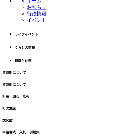
ホーム
本
頭
お知らせ
文
へ
行政情報
の
戻
イベント
先
る
頭
へ
ライフイベント
戻
る
くらしの情報
組織と仕事
皆野町について
皆野町について
町長・議会・広報
町の施設
文化財
申請書式・入札・例規集