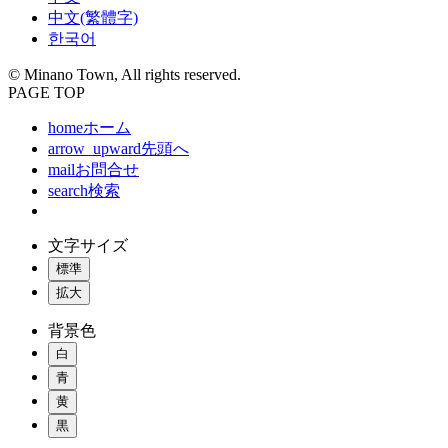
中文(繁體字)
한국어
© Minano Town, All rights reserved.
PAGE TOP
home
ホーム
arrow_upward
先頭へ
mail
お問合せ
search
検索
文字サイズ
標準
拡大
背景色
白
青
黄
黒