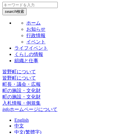
search
検索
ホーム
お知らせ
行政情報
イベント
ライフイベント
くらしの情報
組織と仕事
皆野町について
皆野町について
町長・議会・広報
町の施設・文化財
町の施設・文化財
入札情報・例規集
info
ホームページについて
English
中文
中文(繁體字)