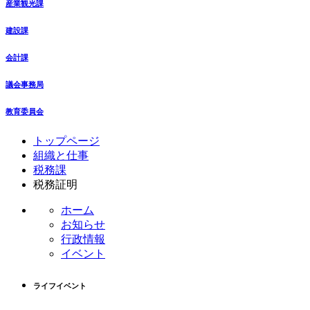
産業観光課
建設課
会計課
議会事務局
教育委員会
コ
ペ
トップページ
ン
ー
組織と仕事
テ
ジ
税務課
ン
の
税務証明
ツ
先
ホーム
本
頭
お知らせ
文
へ
行政情報
の
戻
イベント
先
る
頭
へ
ライフイベント
戻