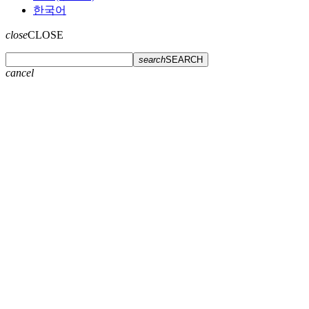
한국어
close
CLOSE
search
SEARCH
cancel