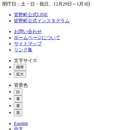
閉庁日：土・日・祝日、12月29日～1月3日
皆野町公式LINE
皆野町公式インスタグラム
お問い合わせ
ホームページについて
サイトマップ
リンク集
文字サイズ
標準
拡大
背景色
白
青
黄
黒
English
中文