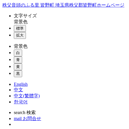
コ
秩父音頭のふる里 皆野町 埼玉県秩父郡皆野町ホームページ
ン
文字
サイズ
テ
背景色
ン
標準
ツ
本
拡大
文
背景色
へ
ス
白
キ
青
ッ
黄
プ
黒
English
中文
中文(繁體字)
한국어
search
検索
mail
お問合せ