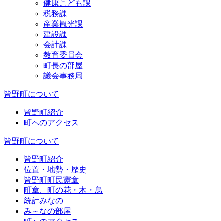
健康こども課
税務課
産業観光課
建設課
会計課
教育委員会
町長の部屋
議会事務局
皆野町について
皆野町紹介
町へのアクセス
皆野町について
皆野町紹介
位置・地勢・歴史
皆野町町民憲章
町章、町の花・木・鳥
統計みなの
み～なの部屋