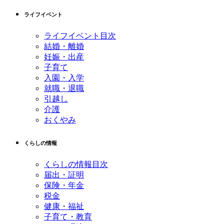
先
る
ライフイベント
頭
へ
ライフイベント目次
戻
結婚・離婚
る
妊娠・出産
子育て
入園・入学
就職・退職
引越し
介護
おくやみ
くらしの情報
くらしの情報目次
届出・証明
保険・年金
税金
健康・福祉
子育て・教育