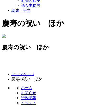
町長の部屋
議会事務局
助成・手当
慶寿の祝い ほか
慶寿の祝い ほか
コ
ペ
トップページ
ン
ー
慶寿の祝い ほか
テ
ジ
ン
の
ホーム
ツ
先
お知らせ
本
頭
行政情報
文
へ
イベント
の
戻