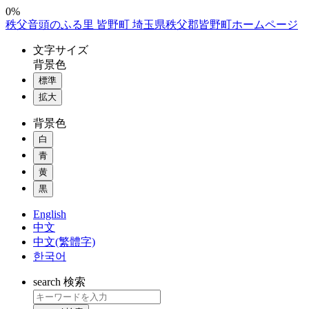
コ
0%
秩父音頭のふる里 皆野町 埼玉県秩父郡皆野町ホームページ
ン
テ
文字
サイズ
ン
背景色
ツ
標準
本
拡大
文
へ
背景色
ス
白
キ
ッ
青
プ
黄
黒
English
中文
中文(繁體字)
한국어
search
検索