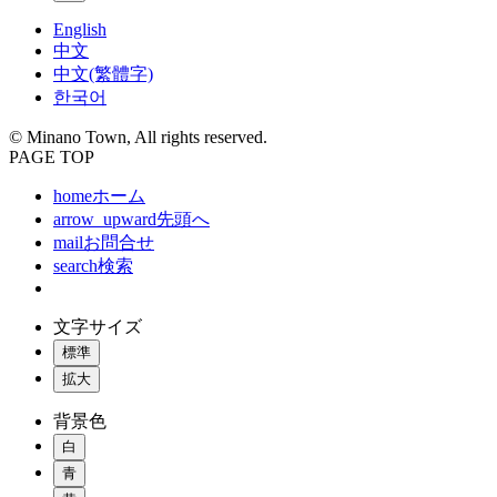
English
中文
中文(繁體字)
한국어
© Minano Town, All rights reserved.
PAGE TOP
home
ホーム
arrow_upward
先頭へ
mail
お問合せ
search
検索
文字サイズ
標準
拡大
背景色
白
青