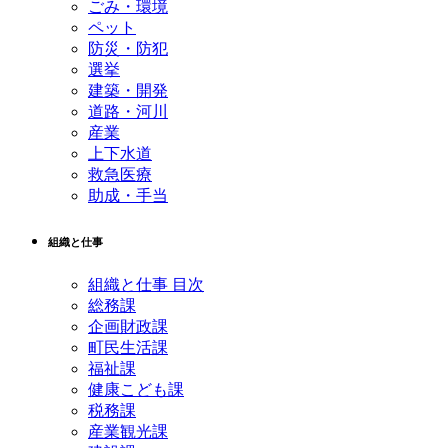
ごみ・環境
ペット
防災・防犯
選挙
建築・開発
道路・河川
産業
上下水道
救急医療
助成・手当
組織と仕事
組織と仕事 目次
総務課
企画財政課
町民生活課
福祉課
健康こども課
税務課
産業観光課