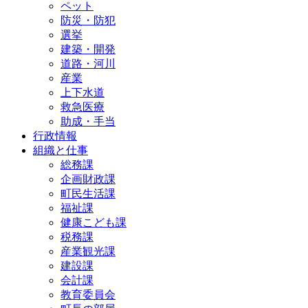
ペット
防災・防犯
選挙
建築・開発
道路・河川
産業
上下水道
救急医療
助成・手当
行政情報
組織と仕事
総務課
企画財政課
町民生活課
福祉課
健康こども課
税務課
産業観光課
建設課
会計課
教育委員会