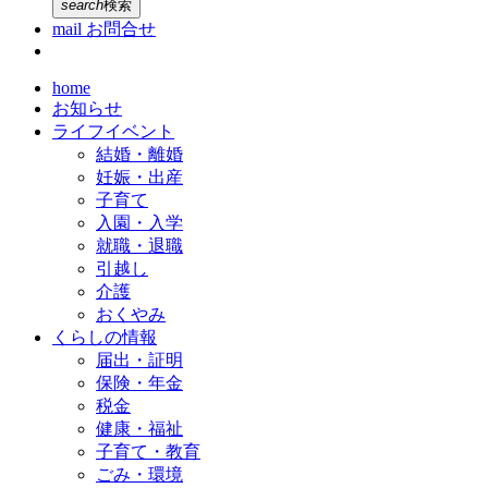
search
検索
mail
お問合せ
home
お知らせ
ライフイベント
結婚・離婚
妊娠・出産
子育て
入園・入学
就職・退職
引越し
介護
おくやみ
くらしの情報
届出・証明
保険・年金
税金
健康・福祉
子育て・教育
ごみ・環境