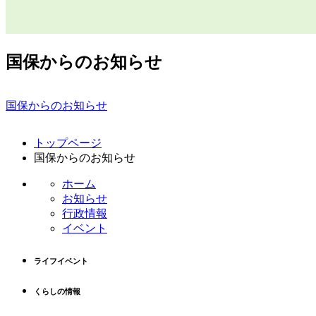
国保からのお知らせ
国保からのお知らせ
コ
ペ
トップページ
ン
ー
国保からのお知らせ
テ
ジ
ン
の
ホーム
ツ
先
お知らせ
本
頭
行政情報
文
へ
イベント
の
戻
先
る
ライフイベント
頭
へ
くらしの情報
戻
る