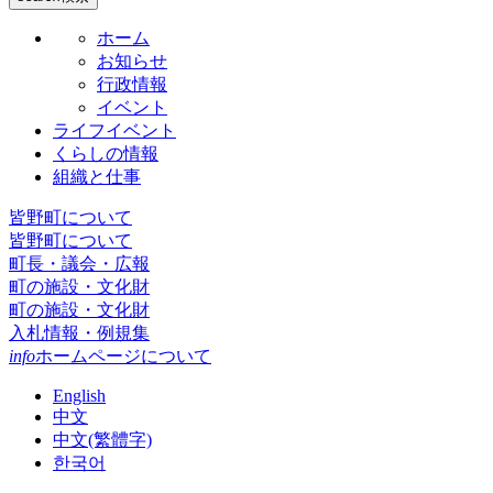
ホーム
お知らせ
行政情報
イベント
ライフイベント
くらしの情報
組織と仕事
皆野町について
皆野町について
町長・議会・広報
町の施設・文化財
町の施設・文化財
入札情報・例規集
info
ホームページについて
English
中文
中文(繁體字)
한국어