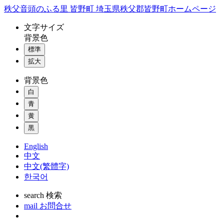
コ
秩父音頭のふる里 皆野町 埼玉県秩父郡皆野町ホームページ
ン
文字
サイズ
テ
背景色
ン
標準
ツ
本
拡大
文
背景色
へ
ス
白
キ
青
ッ
黄
プ
黒
English
中文
中文(繁體字)
한국어
search
検索
mail
お問合せ