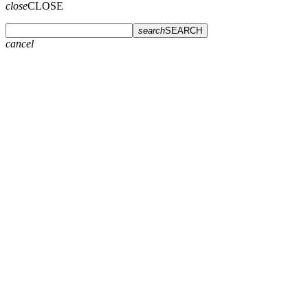
close
CLOSE
search
SEARCH
cancel