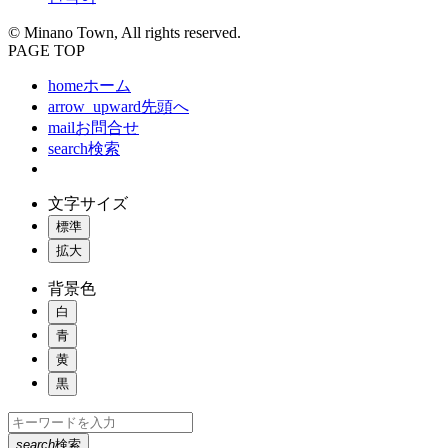
© Minano Town, All rights reserved.
PAGE TOP
home
ホーム
arrow_upward
先頭へ
mail
お問合せ
search
検索
文字サイズ
標準
拡大
背景色
白
青
黄
黒
search
検索