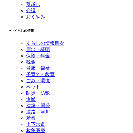
引越し
介護
おくやみ
くらしの情報
くらしの情報目次
届出・証明
保険・年金
税金
健康・福祉
子育て・教育
ごみ・環境
ペット
防災・防犯
選挙
建築・開発
道路・河川
産業
上下水道
救急医療