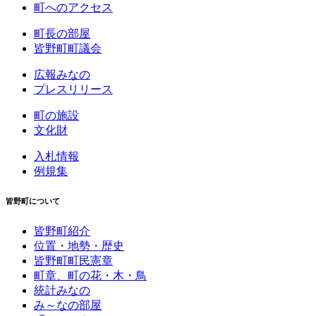
町へのアクセス
町長の部屋
皆野町町議会
広報みなの
プレスリリース
町の施設
文化財
入札情報
例規集
皆野町について
皆野町紹介
位置・地勢・歴史
皆野町町民憲章
町章、町の花・木・鳥
統計みなの
み～なの部屋