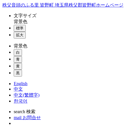
コ
秩父音頭のふる里 皆野町 埼玉県秩父郡皆野町ホームページ
ン
文字
サイズ
テ
背景色
ン
標準
ツ
本
拡大
文
背景色
へ
ス
白
キ
青
ッ
黄
プ
黒
English
中文
中文(繁體字)
한국어
search
検索
mail
お問合せ