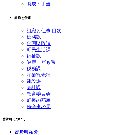
助成・手当
組織と仕事
組織と仕事 目次
総務課
企画財政課
町民生活課
福祉課
健康こども課
税務課
産業観光課
建設課
会計課
教育委員会
町長の部屋
議会事務局
皆野町について
皆野町紹介