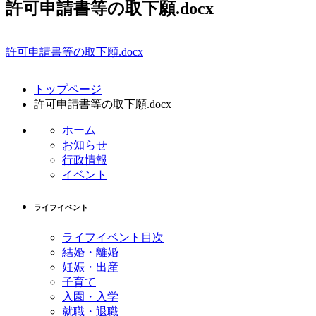
許可申請書等の取下願.docx
許可申請書等の取下願.docx
コ
ペ
トップページ
ン
ー
許可申請書等の取下願.docx
テ
ジ
ン
の
ホーム
ツ
先
お知らせ
本
頭
行政情報
文
へ
イベント
の
戻
先
る
ライフイベント
頭
へ
ライフイベント目次
戻
結婚・離婚
る
妊娠・出産
子育て
入園・入学
就職・退職