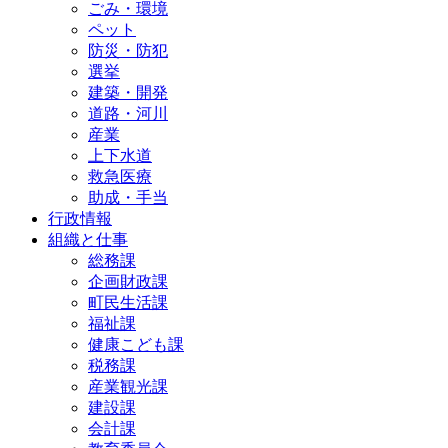
ごみ・環境
ペット
防災・防犯
選挙
建築・開発
道路・河川
産業
上下水道
救急医療
助成・手当
行政情報
組織と仕事
総務課
企画財政課
町民生活課
福祉課
健康こども課
税務課
産業観光課
建設課
会計課