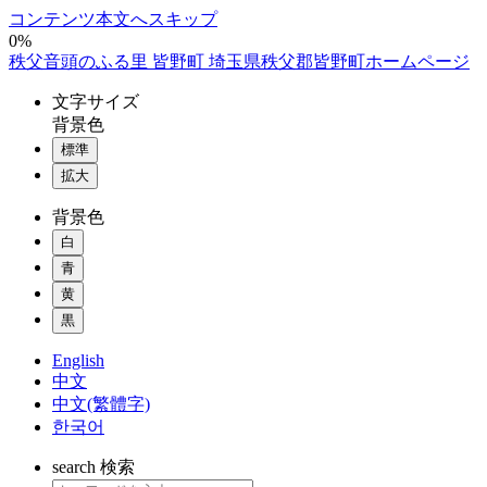
コンテンツ本文へスキップ
0%
秩父音頭のふる里 皆野町 埼玉県秩父郡皆野町ホームページ
文字
サイズ
背景色
標準
拡大
背景色
白
青
黄
黒
English
中文
中文(繁體字)
한국어
search
検索