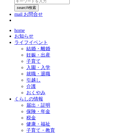
search
検索
mail
お問合せ
home
お知らせ
ライフイベント
結婚・離婚
妊娠・出産
子育て
入園・入学
就職・退職
引越し
介護
おくやみ
くらしの情報
届出・証明
保険・年金
税金
健康・福祉
子育て・教育