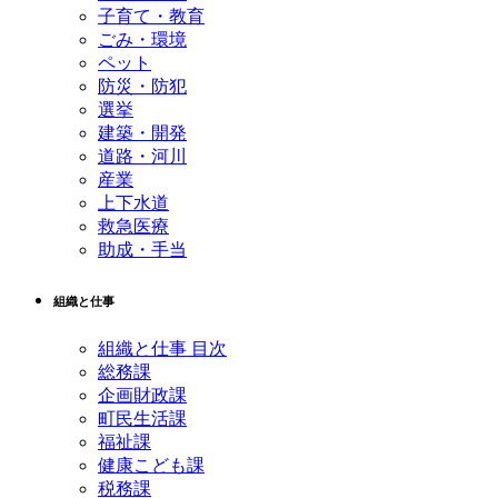
子育て・教育
ごみ・環境
ペット
防災・防犯
選挙
建築・開発
道路・河川
産業
上下水道
救急医療
助成・手当
組織と仕事
組織と仕事 目次
総務課
企画財政課
町民生活課
福祉課
健康こども課
税務課