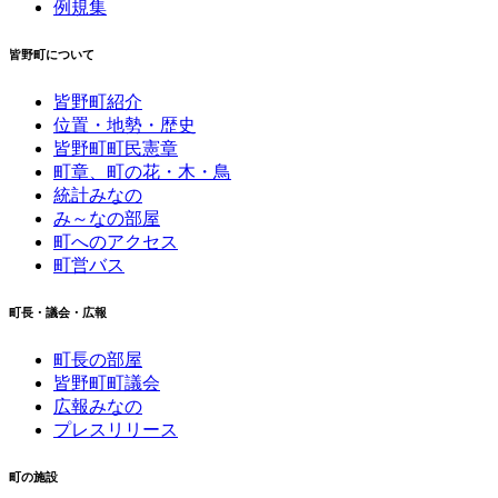
例規集
皆野町について
皆野町紹介
位置・地勢・歴史
皆野町町民憲章
町章、町の花・木・鳥
統計みなの
み～なの部屋
町へのアクセス
町営バス
町長・議会・広報
町長の部屋
皆野町町議会
広報みなの
プレスリリース
町の施設