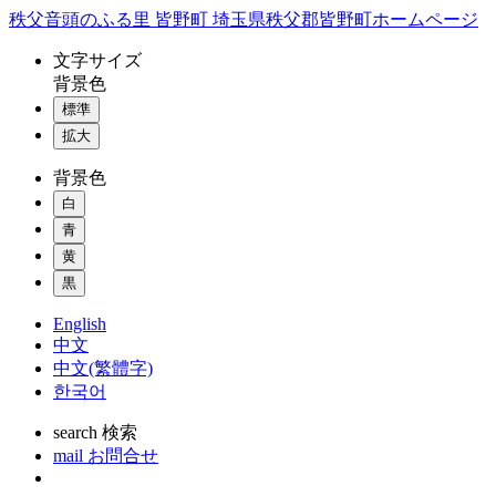
コ
秩父音頭のふる里 皆野町 埼玉県秩父郡皆野町ホームページ
ン
文字
サイズ
テ
背景色
ン
標準
ツ
本
拡大
文
背景色
へ
ス
白
キ
青
ッ
黄
プ
黒
English
中文
中文(繁體字)
한국어
search
検索
mail
お問合せ