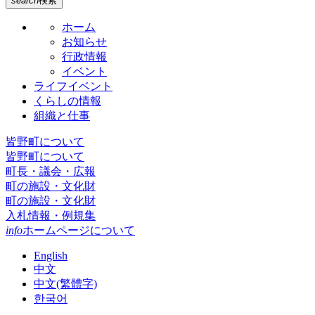
search
検索
ホーム
お知らせ
行政情報
イベント
ライフイベント
くらしの情報
組織と仕事
皆野町について
皆野町について
町長・議会・広報
町の施設・文化財
町の施設・文化財
入札情報・例規集
info
ホームページについて
English
中文
中文(繁體字)
한국어