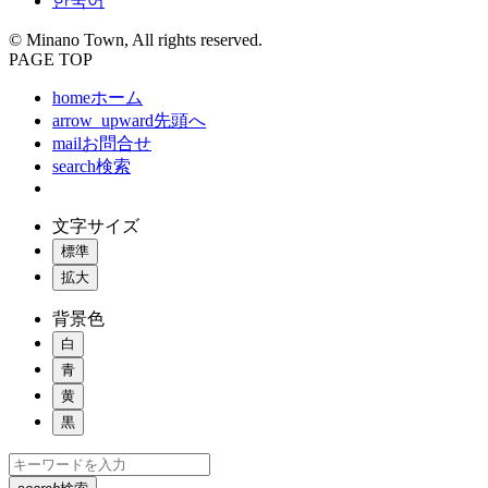
한국어
© Minano Town, All rights reserved.
PAGE TOP
home
ホーム
arrow_upward
先頭へ
mail
お問合せ
search
検索
文字サイズ
標準
拡大
背景色
白
青
黄
黒