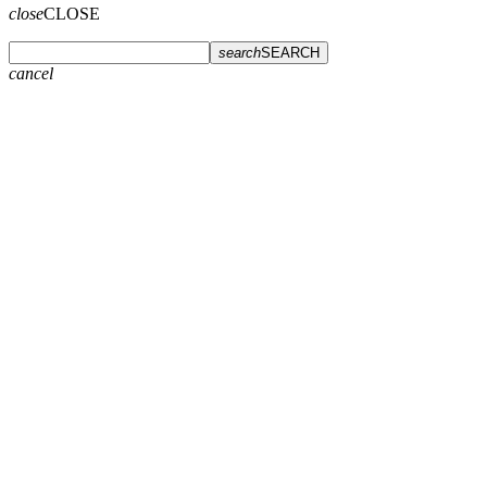
close
CLOSE
search
SEARCH
cancel