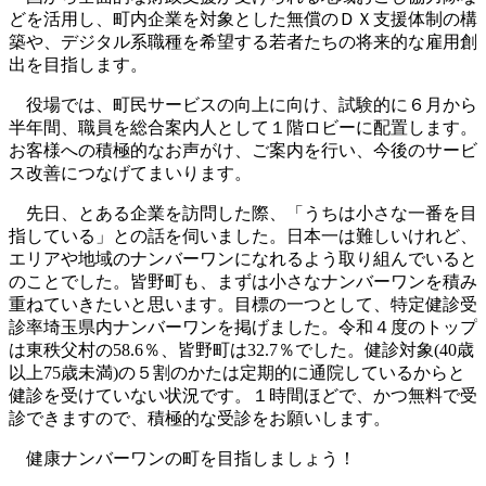
どを活用し、町内企業を対象とした無償のＤＸ支援体制の構
築や、デジタル系職種を希望する若者たちの将来的な雇用創
出を目指します。
役場では、町民サービスの向上に向け、試験的に６月から
半年間、職員を総合案内人として１階ロビーに配置します。
お客様への積極的なお声がけ、ご案内を行い、今後のサービ
ス改善につなげてまいります。
先日、とある企業を訪問した際、「うちは小さな一番を目
指している」との話を伺いました。日本一は難しいけれど、
エリアや地域のナンバーワンになれるよう取り組んでいると
のことでした。皆野町も、まずは小さなナンバーワンを積み
重ねていきたいと思います。目標の一つとして、特定健診受
診率埼玉県内ナンバーワンを掲げました。令和４度のトップ
は東秩父村の58.6％、皆野町は32.7％でした。健診対象(40歳
以上75歳未満)の５割のかたは定期的に通院しているからと
健診を受けていない状況です。１時間ほどで、かつ無料で受
診できますので、積極的な受診をお願いします。
健康ナンバーワンの町を目指しましょう！