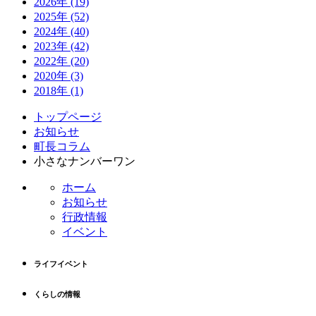
2026年
(19)
2025年
(52)
2024年
(40)
2023年
(42)
2022年
(20)
2020年
(3)
2018年
(1)
コ
ペ
トップページ
ン
ー
お知らせ
テ
ジ
町長コラム
ン
の
小さなナンバーワン
ツ
先
ホーム
本
頭
お知らせ
文
へ
行政情報
の
戻
イベント
先
る
頭
へ
ライフイベント
戻
る
くらしの情報