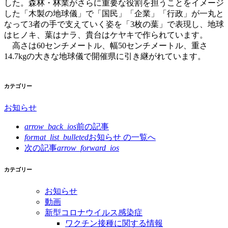
した。森林・林業がさらに重要な役割を担うことをイメージ
した「木製の地球儀」で「国民」「企業」「行政」が一丸と
なって3者の手で支えていく姿を「3枚の葉」で表現し、地球
はヒノキ、葉はナラ、貴台はケヤキで作られています。
高さは60センチメートル、幅50センチメートル、重さ
14.7kgの大きな地球儀で開催県に引き継がれています。
カテゴリー
お知らせ
arrow_back_ios
前の記事
format_list_bulleted
お知らせ の
一覧へ
次の記事
arrow_forward_ios
カテゴリー
お知らせ
動画
新型コロナウイルス感染症
ワクチン接種に関する情報