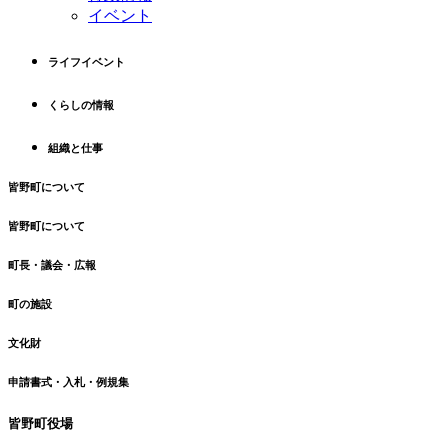
イベント
先
る
頭
へ
ライフイベント
戻
る
くらしの情報
組織と仕事
皆野町について
皆野町について
町長・議会・広報
町の施設
文化財
申請書式・入札・例規集
皆野町役場