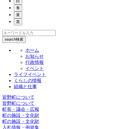
白
青
黄
黒
search
検索
ホーム
お知らせ
行政情報
イベント
ライフイベント
くらしの情報
組織と仕事
皆野町について
皆野町について
町長・議会・広報
町の施設・文化財
町の施設・文化財
入札情報・例規集