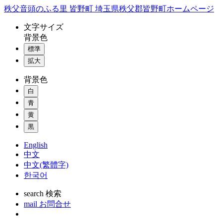
コ
秩父音頭のふる里 皆野町 埼玉県秩父郡皆野町ホームページ
ン
文字
サイズ
テ
背景色
ン
標準
ツ
本
拡大
文
背景色
へ
ス
白
キ
青
ッ
黄
プ
黒
English
中文
中文(繁體字)
한국어
search
検索
mail
お問合せ