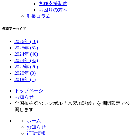
各種支援制度
お困りの方へ
町長コラム
年別アーカイブ
2026年
(19)
2025年
(52)
2024年
(40)
2023年
(42)
2022年
(20)
2020年
(3)
2018年
(1)
コ
ペ
トップページ
ン
ー
お知らせ
テ
ジ
全国植樹祭のシンボル「木製地球儀」を期間限定で公
ン
の
開します
ツ
先
ホーム
本
頭
お知らせ
文
へ
行政情報
の
戻