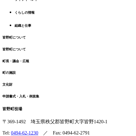
頭
へ
くらしの情報
戻
る
組織と仕事
皆野町について
皆野町について
町長・議会・広報
町の施設
文化財
申請書式・入札・例規集
皆野町役場
〒369-1492
埼玉県秩父郡皆野町
大字皆野1420-1
Tel:
0494-62-1230
／ Fax: 0494-62-2791