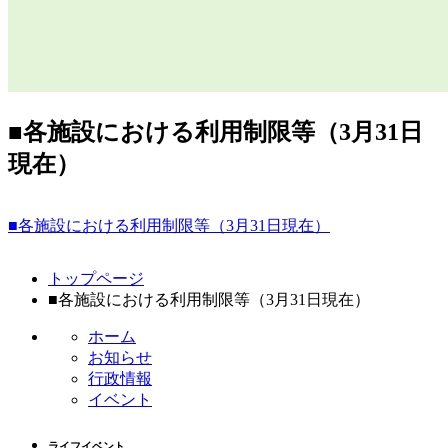
■各施設における利用制限等（3月31日
現在）
■各施設における利用制限等（3月31日現在）
コ
ペ
トップページ
ン
ー
■各施設における利用制限等（3月31日現在）
テ
ジ
ン
の
ホーム
ツ
先
お知らせ
本
頭
行政情報
文
へ
イベント
の
戻
先
る
ライフイベント