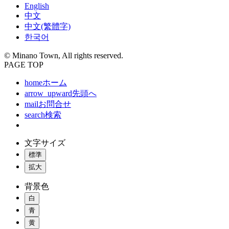
English
中文
中文(繁體字)
한국어
© Minano Town, All rights reserved.
PAGE TOP
home
ホーム
arrow_upward
先頭へ
mail
お問合せ
search
検索
文字サイズ
標準
拡大
背景色
白
青
黄