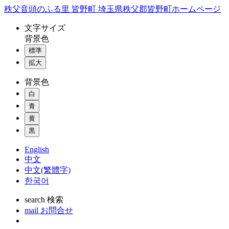
コ
秩父音頭のふる里 皆野町 埼玉県秩父郡皆野町ホームページ
ン
文字
サイズ
テ
背景色
ン
標準
ツ
本
拡大
文
背景色
へ
ス
白
キ
青
ッ
黄
プ
黒
English
中文
中文(繁體字)
한국어
search
検索
mail
お問合せ