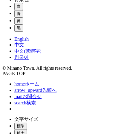
白
青
黄
黒
English
中文
中文(繁體字)
한국어
© Minano Town, All rights reserved.
PAGE TOP
home
ホーム
arrow_upward
先頭へ
mail
お問合せ
search
検索
文字サイズ
標準
拡大