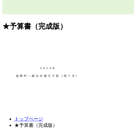
★予算書（完成版）
コ
ペ
トップページ
ン
ー
★予算書（完成版）
テ
ジ
ン
の