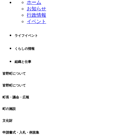
ホーム
ツ
先
お知らせ
本
頭
行政情報
文
へ
イベント
の
戻
先
る
ライフイベント
頭
へ
くらしの情報
戻
る
組織と仕事
皆野町について
皆野町について
町長・議会・広報
町の施設
文化財
申請書式・入札・例規集