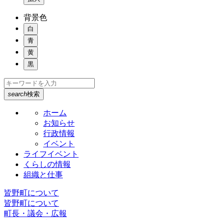
背景色
白
青
黄
黒
search
検索
ホーム
お知らせ
行政情報
イベント
ライフイベント
くらしの情報
組織と仕事
皆野町について
皆野町について
町長・議会・広報