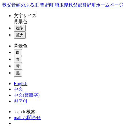
コ
秩父音頭のふる里 皆野町 埼玉県秩父郡皆野町ホームページ
ン
文字
サイズ
テ
背景色
ン
標準
ツ
本
拡大
文
背景色
へ
ス
白
キ
青
ッ
黄
プ
黒
English
中文
中文(繁體字)
한국어
search
検索
mail
お問合せ