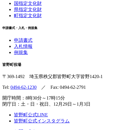
国指定文化財
県指定文化財
町指定文化財
申請書式・入札・例規集
申請書式
入札情報
例規集
皆野町役場
〒369-1492
埼玉県秩父郡皆野町
大字皆野1420-1
Tel:
0494-62-1230
／ Fax: 0494-62-2791
開庁時間：8時30分～17時15分
閉庁日：土・日・祝日、12月29日～1月3日
皆野町公式LINE
皆野町公式インスタグラム