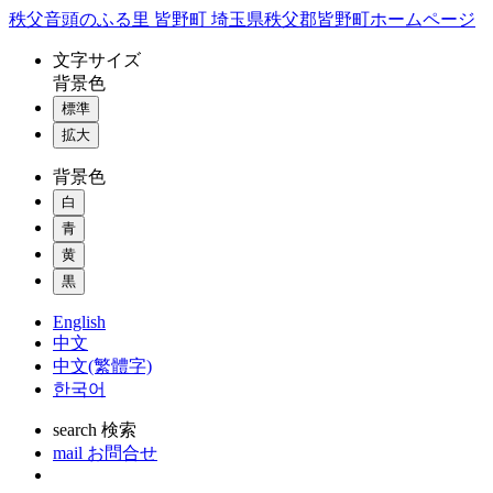
コ
秩父音頭のふる里 皆野町 埼玉県秩父郡皆野町ホームページ
ン
文字
サイズ
テ
背景色
ン
標準
ツ
本
拡大
文
背景色
へ
ス
白
キ
青
ッ
黄
プ
黒
English
中文
中文(繁體字)
한국어
search
検索
mail
お問合せ