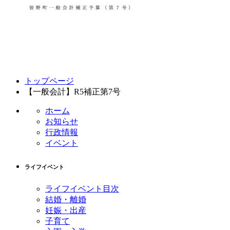
コ
ペ
トップページ
ン
ー
【一般会計】R5補正第7号
テ
ジ
ン
の
ホーム
ツ
先
お知らせ
本
頭
行政情報
文
へ
イベント
の
戻
先
る
ライフイベント
頭
へ
ライフイベント目次
戻
結婚・離婚
る
妊娠・出産
子育て