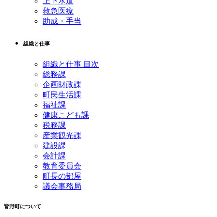
上下水道
救急医療
助成・手当
組織と仕事
組織と仕事 目次
総務課
企画財政課
町民生活課
福祉課
健康こども課
税務課
産業観光課
建設課
会計課
教育委員会
町長の部屋
議会事務局
皆野町について