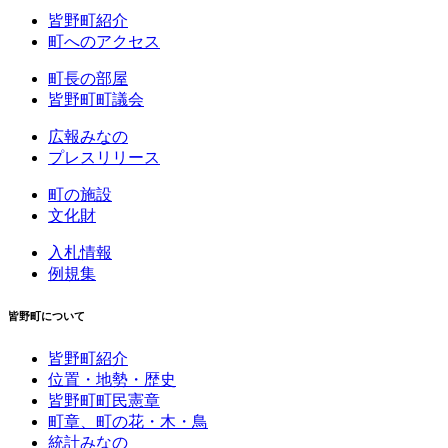
皆野町紹介
町へのアクセス
町長の部屋
皆野町町議会
広報みなの
プレスリリース
町の施設
文化財
入札情報
例規集
皆野町について
皆野町紹介
位置・地勢・歴史
皆野町町民憲章
町章、町の花・木・鳥
統計みなの