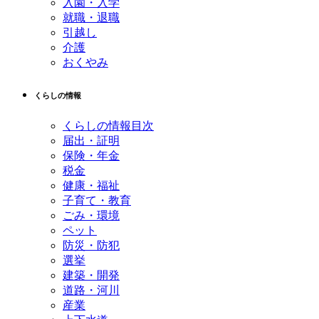
入園・入学
就職・退職
引越し
介護
おくやみ
くらしの情報
くらしの情報目次
届出・証明
保険・年金
税金
健康・福祉
子育て・教育
ごみ・環境
ペット
防災・防犯
選挙
建築・開発
道路・河川
産業