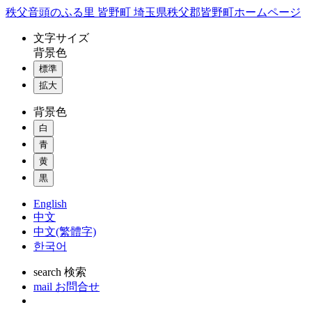
コ
秩父音頭のふる里 皆野町 埼玉県秩父郡皆野町ホームページ
ン
文字
サイズ
テ
背景色
ン
標準
ツ
本
拡大
文
背景色
へ
ス
白
キ
青
ッ
黄
プ
黒
English
中文
中文(繁體字)
한국어
search
検索
mail
お問合せ