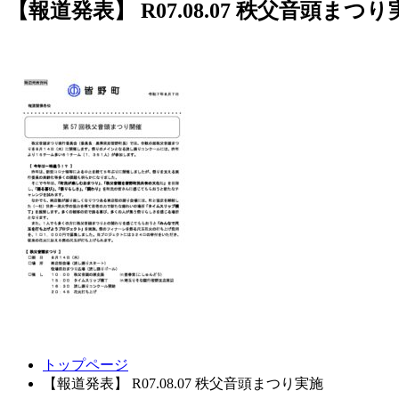
【報道発表】 R07.08.07 秩父音頭まつり
コ
ペ
トップページ
ン
ー
【報道発表】 R07.08.07 秩父音頭まつり実施
テ
ジ