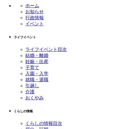
ン
の
ホーム
ツ
先
お知らせ
本
頭
行政情報
文
へ
イベント
の
戻
先
る
ライフイベント
頭
へ
ライフイベント目次
戻
結婚・離婚
る
妊娠・出産
子育て
入園・入学
就職・退職
引越し
介護
おくやみ
くらしの情報
くらしの情報目次