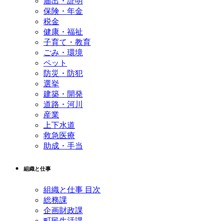
届出・証明
保険・年金
税金
健康・福祉
子育て・教育
ごみ・環境
ペット
防災・防犯
選挙
建築・開発
道路・河川
産業
上下水道
救急医療
助成・手当
組織と仕事
組織と仕事 目次
総務課
企画財政課
町民生活課