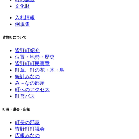
文化財
入札情報
例規集
皆野町について
皆野町紹介
位置・地勢・歴史
皆野町町民憲章
町章、町の花・木・鳥
統計みなの
み～なの部屋
町へのアクセス
町営バス
町長・議会・広報
町長の部屋
皆野町町議会
広報みなの