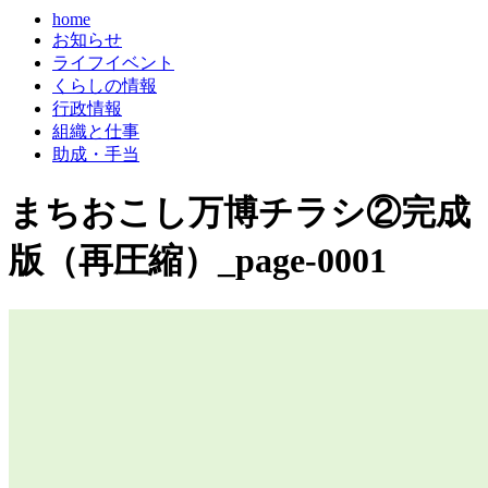
home
お知らせ
ライフイベント
くらしの情報
行政情報
組織と仕事
助成・手当
まちおこし万博チラシ②完成
版（再圧縮）_page-0001