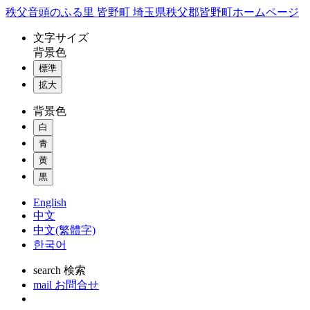
コ
秩父音頭のふる里 皆野町 埼玉県秩父郡皆野町ホームページ
ン
文字
サイズ
テ
背景色
ン
標準
ツ
本
拡大
文
背景色
へ
ス
白
キ
青
ッ
黄
プ
黒
English
中文
中文(繁體字)
한국어
search
検索
mail
お問合せ