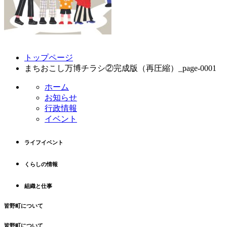
コ
ペ
トップページ
ン
ー
まちおこし万博チラシ②完成版（再圧縮）_page-0001
テ
ジ
ン
の
ホーム
ツ
先
お知らせ
本
頭
行政情報
文
へ
イベント
の
戻
先
る
ライフイベント
頭
へ
くらしの情報
戻
る
組織と仕事
皆野町について
皆野町について