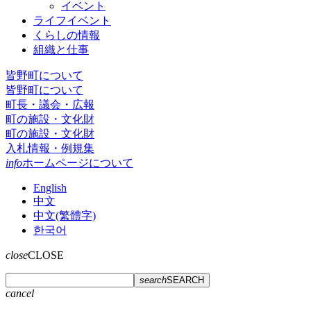
イベント
ライフイベント
くらしの情報
組織と仕事
皆野町について
皆野町について
町長・議会・広報
町の施設・文化財
町の施設・文化財
入札情報・例規集
info
ホームページについて
English
中文
中文(繁體字)
한국어
close
CLOSE
search
SEARCH
cancel