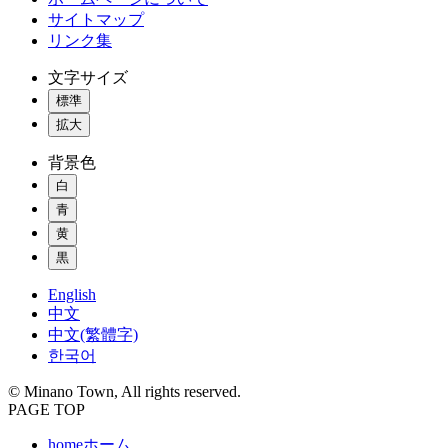
サイトマップ
リンク集
文字サイズ
標準
拡大
背景色
白
青
黄
黒
English
中文
中文(繁體字)
한국어
© Minano Town, All rights reserved.
PAGE TOP
home
ホーム