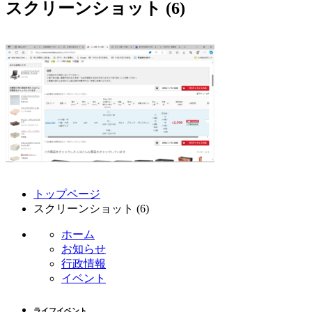
スクリーンショット (6)
コ
ペ
トップページ
ン
ー
スクリーンショット (6)
テ
ジ
ン
の
ホーム
ツ
先
お知らせ
本
頭
行政情報
文
へ
イベント
の
戻
先
る
ライフイベント