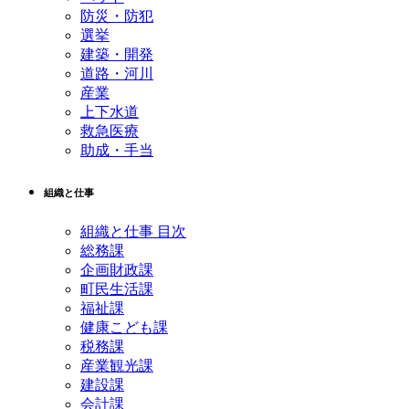
防災・防犯
選挙
建築・開発
道路・河川
産業
上下水道
救急医療
助成・手当
組織と仕事
組織と仕事 目次
総務課
企画財政課
町民生活課
福祉課
健康こども課
税務課
産業観光課
建設課
会計課