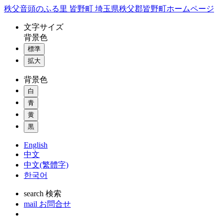
コ
秩父音頭のふる里 皆野町 埼玉県秩父郡皆野町ホームページ
ン
文字
サイズ
テ
背景色
ン
標準
ツ
本
拡大
文
背景色
へ
ス
白
キ
青
ッ
黄
プ
黒
English
中文
中文(繁體字)
한국어
search
検索
mail
お問合せ