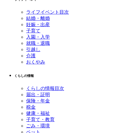
頭
へ
ライフイベント目次
戻
結婚・離婚
る
妊娠・出産
子育て
入園・入学
就職・退職
引越し
介護
おくやみ
くらしの情報
くらしの情報目次
届出・証明
保険・年金
税金
健康・福祉
子育て・教育
ごみ・環境
ペット