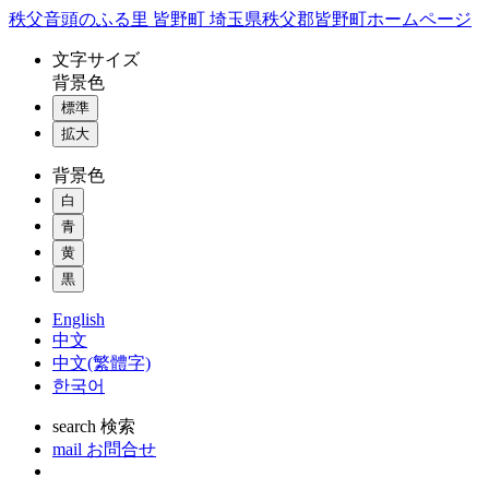
コ
秩父音頭のふる里 皆野町 埼玉県秩父郡皆野町ホームページ
ン
文字
サイズ
テ
背景色
ン
標準
ツ
本
拡大
文
背景色
へ
ス
白
キ
青
ッ
黄
プ
黒
English
中文
中文(繁體字)
한국어
search
検索
mail
お問合せ