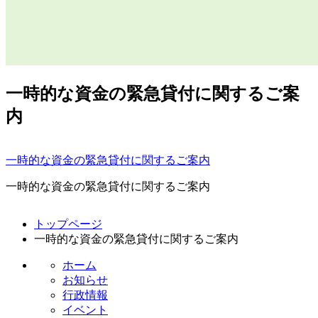
一時的な資金の緊急貸付に関するご案
内
一時的な資金の緊急貸付に関するご案内
一時的な資金の緊急貸付に関するご案内
コ
ペ
トップページ
ン
ー
一時的な資金の緊急貸付に関するご案内
テ
ジ
ン
の
ホーム
ツ
先
お知らせ
本
頭
行政情報
文
へ
イベント
の
戻