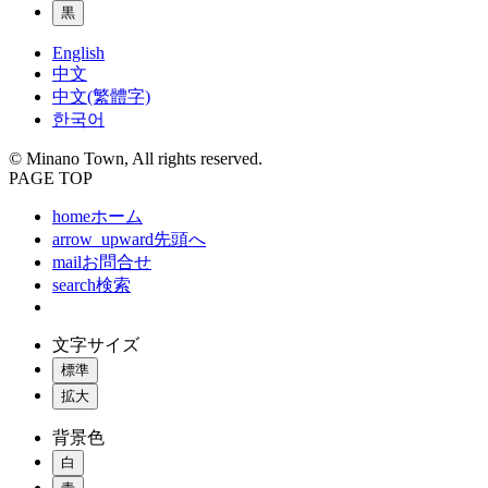
黒
English
中文
中文(繁體字)
한국어
© Minano Town, All rights reserved.
PAGE TOP
home
ホーム
arrow_upward
先頭へ
mail
お問合せ
search
検索
文字サイズ
標準
拡大
背景色
白