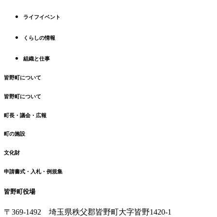
先
る
ライフイベント
頭
へ
くらしの情報
戻
る
組織と仕事
皆野町について
皆野町について
町長・議会・広報
町の施設
文化財
申請書式・入札・例規集
皆野町役場
〒369-1492
埼玉県秩父郡皆野町
大字皆野1420-1