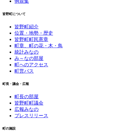
例規集
皆野町について
皆野町紹介
位置・地勢・歴史
皆野町町民憲章
町章、町の花・木・鳥
統計みなの
み～なの部屋
町へのアクセス
町営バス
町長・議会・広報
町長の部屋
皆野町町議会
広報みなの
プレスリリース
町の施設