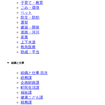
子育て・教育
ごみ・環境
ペット
防災・防犯
選挙
建築・開発
道路・河川
産業
上下水道
救急医療
助成・手当
組織と仕事
組織と仕事 目次
総務課
企画財政課
町民生活課
福祉課
健康こども課
税務課