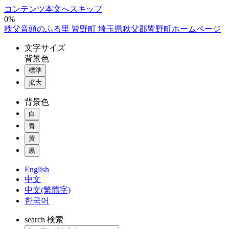
コンテンツ本文へスキップ
0%
秩父音頭のふる里 皆野町 埼玉県秩父郡皆野町ホームページ
文字
サイズ
背景色
標準
拡大
背景色
白
青
黄
黒
English
中文
中文(繁體字)
한국어
search
検索