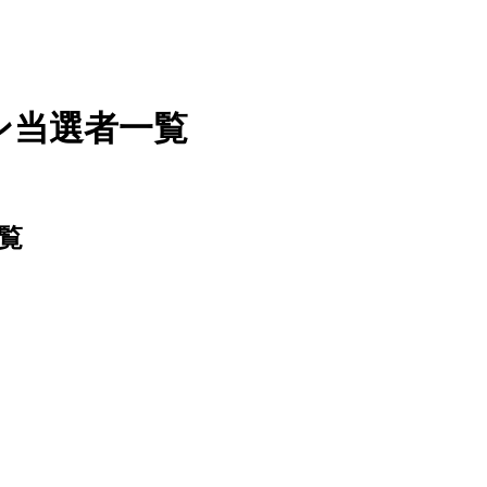
ン当選者一覧
覧