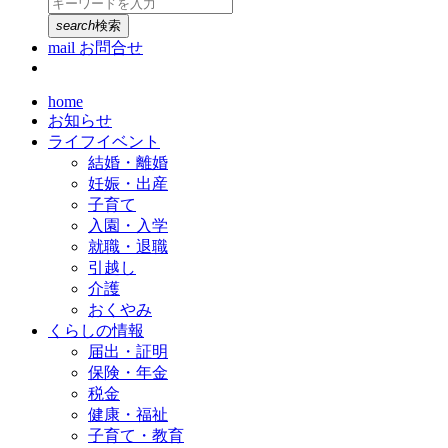
search
検索
mail
お問合せ
home
お知らせ
ライフイベント
結婚・離婚
妊娠・出産
子育て
入園・入学
就職・退職
引越し
介護
おくやみ
くらしの情報
届出・証明
保険・年金
税金
健康・福祉
子育て・教育