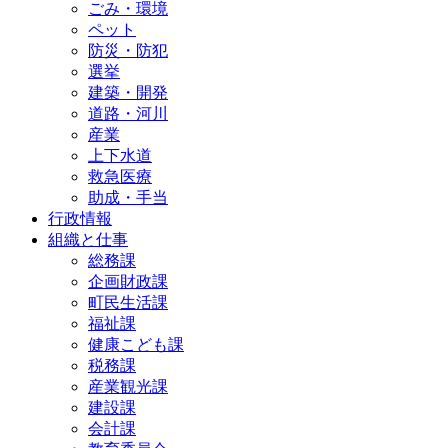
ごみ・環境
ペット
防災・防犯
選挙
建築・開発
道路・河川
産業
上下水道
救急医療
助成・手当
行政情報
組織と仕事
総務課
企画財政課
町民生活課
福祉課
健康こども課
税務課
産業観光課
建設課
会計課