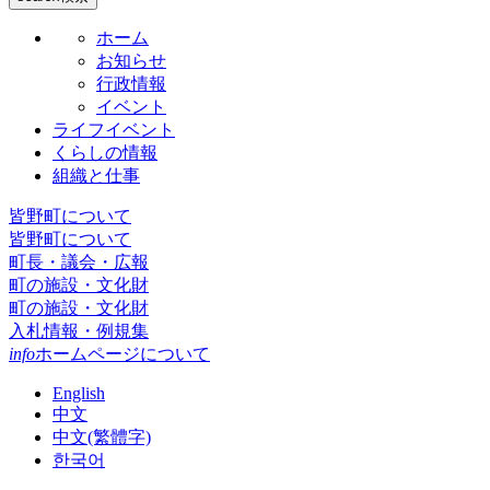
ホーム
お知らせ
行政情報
イベント
ライフイベント
くらしの情報
組織と仕事
皆野町について
皆野町について
町長・議会・広報
町の施設・文化財
町の施設・文化財
入札情報・例規集
info
ホームページについて
English
中文
中文(繁體字)
한국어