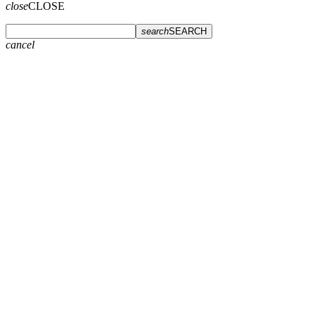
close
CLOSE
search
SEARCH
cancel