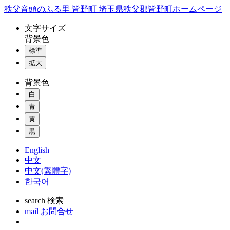
コ
秩父音頭のふる里 皆野町 埼玉県秩父郡皆野町ホームページ
ン
文字
サイズ
テ
背景色
ン
標準
ツ
本
拡大
文
背景色
へ
ス
白
キ
青
ッ
黄
プ
黒
English
中文
中文(繁體字)
한국어
search
検索
mail
お問合せ