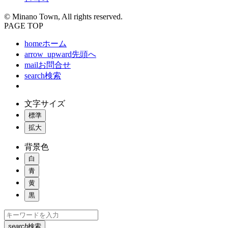
© Minano Town, All rights reserved.
PAGE TOP
home
ホーム
arrow_upward
先頭へ
mail
お問合せ
search
検索
文字サイズ
標準
拡大
背景色
白
青
黄
黒
search
検索