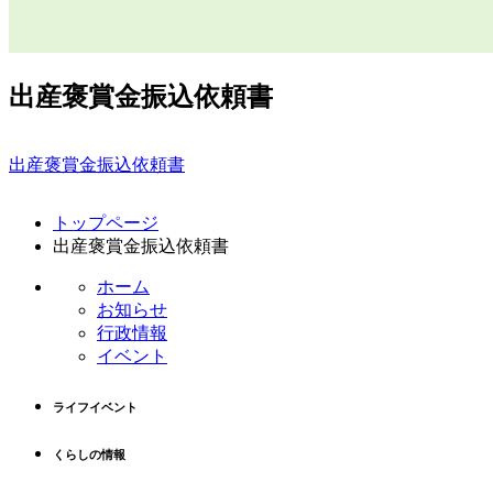
出産褒賞金振込依頼書
出産褒賞金振込依頼書
コ
ペ
トップページ
ン
ー
出産褒賞金振込依頼書
テ
ジ
ン
の
ホーム
ツ
先
お知らせ
本
頭
行政情報
文
へ
イベント
の
戻
先
る
ライフイベント
頭
へ
くらしの情報
戻
る