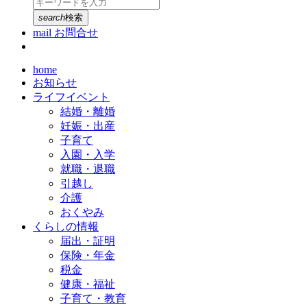
search
検索
mail
お問合せ
home
お知らせ
ライフイベント
結婚・離婚
妊娠・出産
子育て
入園・入学
就職・退職
引越し
介護
おくやみ
くらしの情報
届出・証明
保険・年金
税金
健康・福祉
子育て・教育