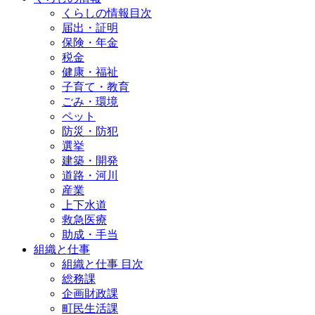
くらしの情報目次
届出・証明
保険・年金
税金
健康・福祉
子育て・教育
ごみ・環境
ペット
防災・防犯
選挙
建築・開発
道路・河川
産業
上下水道
救急医療
助成・手当
組織と仕事
組織と仕事 目次
総務課
企画財政課
町民生活課