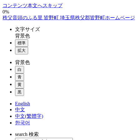
コンテンツ本文へスキップ
0%
秩父音頭のふる里 皆野町 埼玉県秩父郡皆野町ホームページ
文字
サイズ
背景色
標準
拡大
背景色
白
青
黄
黒
English
中文
中文(繁體字)
한국어
search
検索