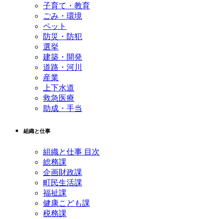
子育て・教育
ごみ・環境
ペット
防災・防犯
選挙
建築・開発
道路・河川
産業
上下水道
救急医療
助成・手当
組織と仕事
組織と仕事 目次
総務課
企画財政課
町民生活課
福祉課
健康こども課
税務課