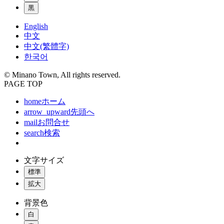
黒
English
中文
中文(繁體字)
한국어
© Minano Town, All rights reserved.
PAGE TOP
home
ホーム
arrow_upward
先頭へ
mail
お問合せ
search
検索
文字サイズ
標準
拡大
背景色
白