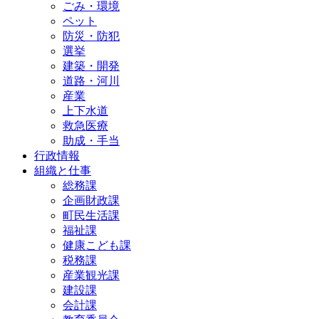
ごみ・環境
ペット
防災・防犯
選挙
建築・開発
道路・河川
産業
上下水道
救急医療
助成・手当
行政情報
組織と仕事
総務課
企画財政課
町民生活課
福祉課
健康こども課
税務課
産業観光課
建設課
会計課