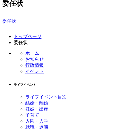
委任状
委任状
コ
ペ
トップページ
ン
ー
委任状
テ
ジ
ン
の
ホーム
ツ
先
お知らせ
本
頭
行政情報
文
へ
イベント
の
戻
先
る
ライフイベント
頭
へ
ライフイベント目次
戻
結婚・離婚
る
妊娠・出産
子育て
入園・入学
就職・退職