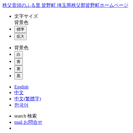
コ
秩父音頭のふる里 皆野町 埼玉県秩父郡皆野町ホームページ
ン
文字
サイズ
テ
背景色
ン
標準
ツ
本
拡大
文
背景色
へ
ス
白
キ
青
ッ
黄
プ
黒
English
中文
中文(繁體字)
한국어
search
検索
mail
お問合せ