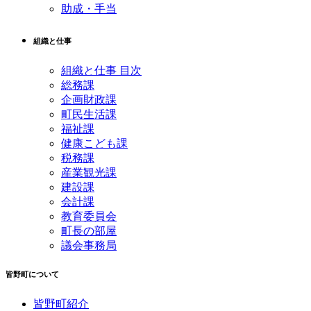
助成・手当
組織と仕事
組織と仕事 目次
総務課
企画財政課
町民生活課
福祉課
健康こども課
税務課
産業観光課
建設課
会計課
教育委員会
町長の部屋
議会事務局
皆野町について
皆野町紹介