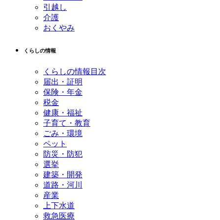
引越し
介護
おくやみ
くらしの情報
くらしの情報目次
届出・証明
保険・年金
税金
健康・福祉
子育て・教育
ごみ・環境
ペット
防災・防犯
選挙
建築・開発
道路・河川
産業
上下水道
救急医療