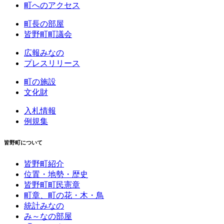
町へのアクセス
町長の部屋
皆野町町議会
広報みなの
プレスリリース
町の施設
文化財
入札情報
例規集
皆野町について
皆野町紹介
位置・地勢・歴史
皆野町町民憲章
町章、町の花・木・鳥
統計みなの
み～なの部屋