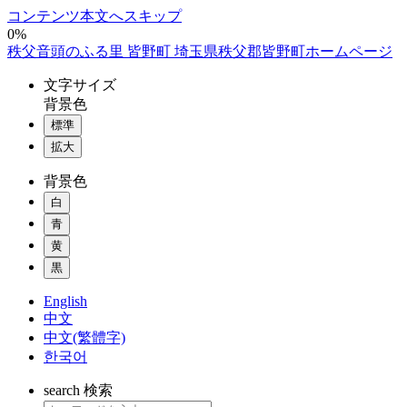
コンテンツ本文へスキップ
0%
秩父音頭のふる里 皆野町 埼玉県秩父郡皆野町ホームページ
文字
サイズ
背景色
標準
拡大
背景色
白
青
黄
黒
English
中文
中文(繁體字)
한국어
search
検索