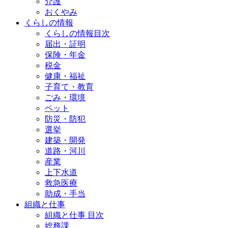
介護
おくやみ
くらしの情報
くらしの情報目次
届出・証明
保険・年金
税金
健康・福祉
子育て・教育
ごみ・環境
ペット
防災・防犯
選挙
建築・開発
道路・河川
産業
上下水道
救急医療
助成・手当
組織と仕事
組織と仕事 目次
総務課