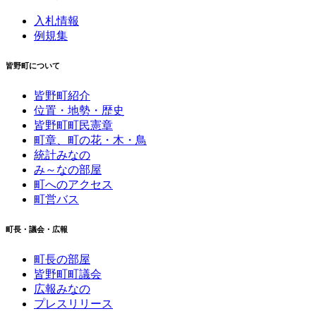
入札情報
例規集
皆野町について
皆野町紹介
位置・地勢・歴史
皆野町町民憲章
町章、町の花・木・鳥
統計みなの
み～なの部屋
町へのアクセス
町営バス
町長・議会・広報
町長の部屋
皆野町町議会
広報みなの
プレスリリース