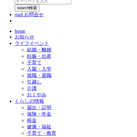
search
検索
mail
お問合せ
home
お知らせ
ライフイベント
結婚・離婚
妊娠・出産
子育て
入園・入学
就職・退職
引越し
介護
おくやみ
くらしの情報
届出・証明
保険・年金
税金
健康・福祉
子育て・教育