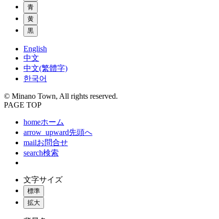
青
黄
黒
English
中文
中文(繁體字)
한국어
© Minano Town, All rights reserved.
PAGE TOP
home
ホーム
arrow_upward
先頭へ
mail
お問合せ
search
検索
文字サイズ
標準
拡大