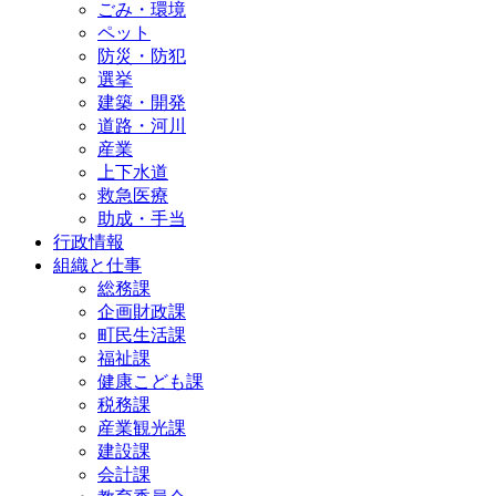
ごみ・環境
ペット
防災・防犯
選挙
建築・開発
道路・河川
産業
上下水道
救急医療
助成・手当
行政情報
組織と仕事
総務課
企画財政課
町民生活課
福祉課
健康こども課
税務課
産業観光課
建設課
会計課