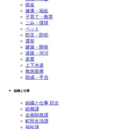
税金
健康・福祉
子育て・教育
ごみ・環境
ペット
防災・防犯
選挙
建築・開発
道路・河川
産業
上下水道
救急医療
助成・手当
組織と仕事
組織と仕事 目次
総務課
企画財政課
町民生活課
福祉課