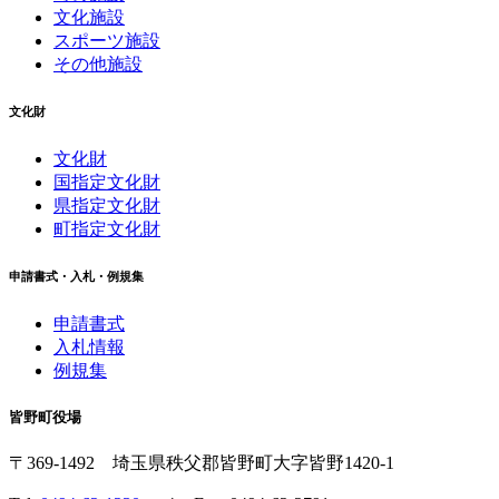
文化施設
スポーツ施設
その他施設
文化財
文化財
国指定文化財
県指定文化財
町指定文化財
申請書式・入札・例規集
申請書式
入札情報
例規集
皆野町役場
〒369-1492
埼玉県秩父郡皆野町
大字皆野1420-1