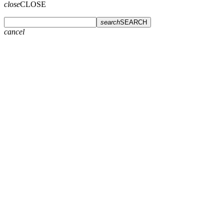
close
CLOSE
search
SEARCH
cancel