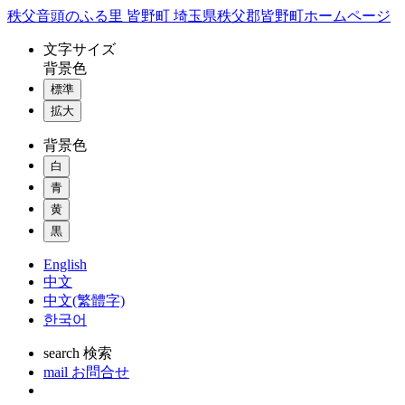
コ
秩父音頭のふる里 皆野町 埼玉県秩父郡皆野町ホームページ
ン
文字
サイズ
テ
背景色
ン
標準
ツ
本
拡大
文
背景色
へ
ス
白
キ
青
ッ
黄
プ
黒
English
中文
中文(繁體字)
한국어
search
検索
mail
お問合せ