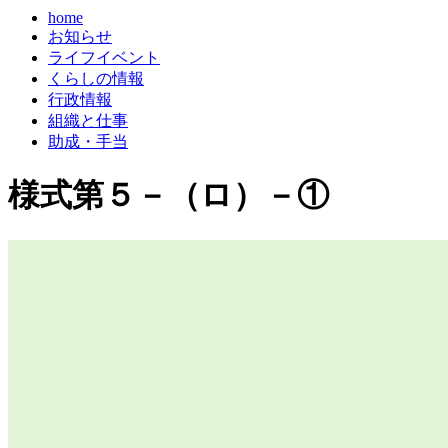
home
お知らせ
ライフイベント
くらしの情報
行政情報
組織と仕事
助成・手当
様式第５－（ロ）－①