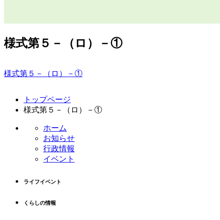
様式第５－（ロ）－①
様式第５－（ロ）－①
コ
ペ
トップページ
ン
ー
様式第５－（ロ）－①
テ
ジ
ン
の
ホーム
ツ
先
お知らせ
本
頭
行政情報
文
へ
イベント
の
戻
先
る
ライフイベント
頭
へ
くらしの情報
戻
る