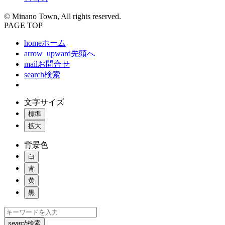
© Minano Town, All rights reserved.
PAGE TOP
home
ホーム
arrow_upward
先頭へ
mail
お問合せ
search
検索
文字サイズ
標準
拡大
背景色
白
青
黄
黒
search
検索