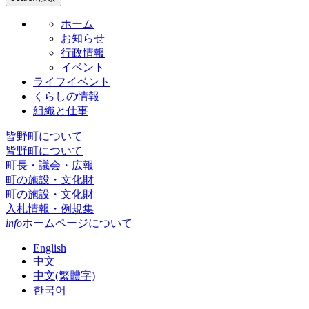
ホーム
お知らせ
行政情報
イベント
ライフイベント
くらしの情報
組織と仕事
皆野町について
皆野町について
町長・議会・広報
町の施設・文化財
町の施設・文化財
入札情報・例規集
info
ホームページについて
English
中文
中文(繁體字)
한국어