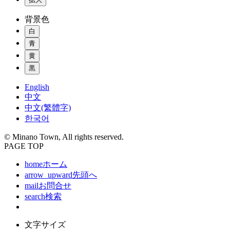
背景色
白
青
黄
黒
English
中文
中文(繁體字)
한국어
© Minano Town, All rights reserved.
PAGE TOP
home
ホーム
arrow_upward
先頭へ
mail
お問合せ
search
検索
文字サイズ