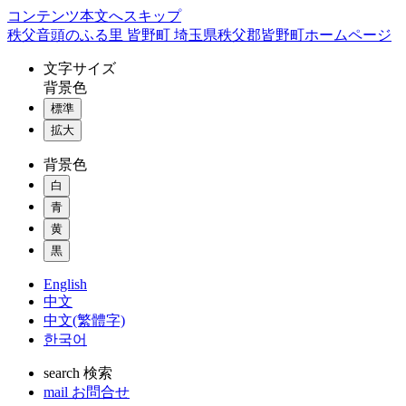
コンテンツ本文へスキップ
秩父音頭のふる里 皆野町 埼玉県秩父郡皆野町ホームページ
文字
サイズ
背景色
標準
拡大
背景色
白
青
黄
黒
English
中文
中文(繁體字)
한국어
search
検索
mail
お問合せ