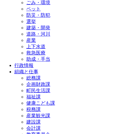
ごみ・環境
ペット
防災・防犯
選挙
建築・開発
道路・河川
産業
上下水道
救急医療
助成・手当
行政情報
組織と仕事
総務課
企画財政課
町民生活課
福祉課
健康こども課
税務課
産業観光課
建設課
会計課