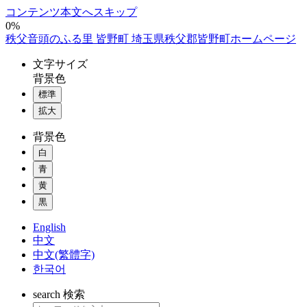
コンテンツ本文へスキップ
0%
秩父音頭のふる里 皆野町 埼玉県秩父郡皆野町ホームページ
文字
サイズ
背景色
標準
拡大
背景色
白
青
黄
黒
English
中文
中文(繁體字)
한국어
search
検索