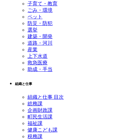
子育て・教育
ごみ・環境
ペット
防災・防犯
選挙
建築・開発
道路・河川
産業
上下水道
救急医療
助成・手当
組織と仕事
組織と仕事 目次
総務課
企画財政課
町民生活課
福祉課
健康こども課
税務課