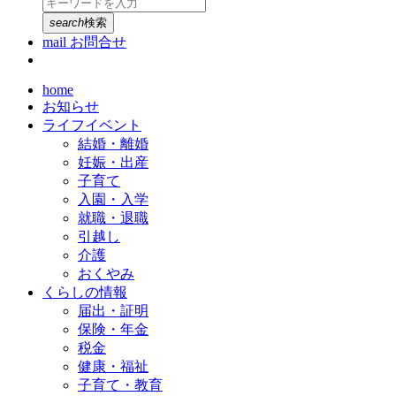
search
検索
mail
お問合せ
home
お知らせ
ライフイベント
結婚・離婚
妊娠・出産
子育て
入園・入学
就職・退職
引越し
介護
おくやみ
くらしの情報
届出・証明
保険・年金
税金
健康・福祉
子育て・教育