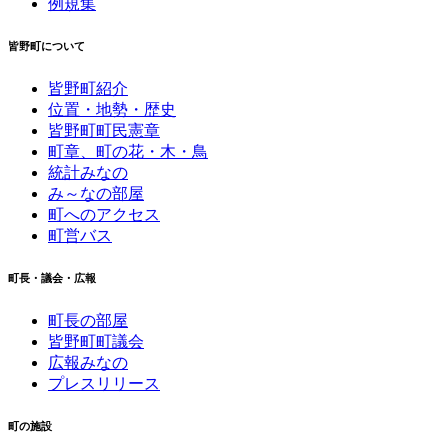
例規集
皆野町について
皆野町紹介
位置・地勢・歴史
皆野町町民憲章
町章、町の花・木・鳥
統計みなの
み～なの部屋
町へのアクセス
町営バス
町長・議会・広報
町長の部屋
皆野町町議会
広報みなの
プレスリリース
町の施設