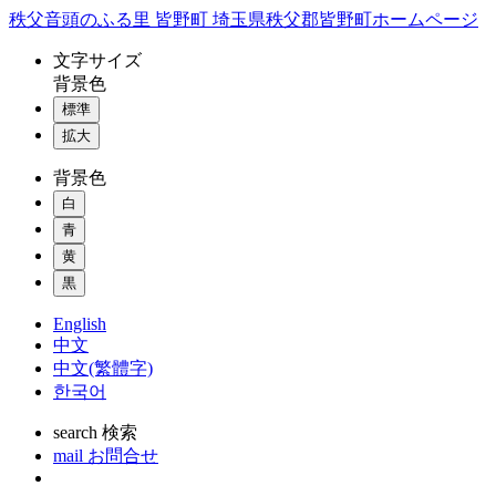
コ
秩父音頭のふる里 皆野町 埼玉県秩父郡皆野町ホームページ
ン
文字
サイズ
テ
背景色
ン
標準
ツ
本
拡大
文
背景色
へ
ス
白
キ
青
ッ
黄
プ
黒
English
中文
中文(繁體字)
한국어
search
検索
mail
お問合せ