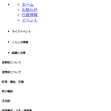
ン
の
ホーム
ツ
先
お知らせ
本
頭
行政情報
文
へ
イベント
の
戻
先
る
ライフイベント
頭
へ
くらしの情報
戻
る
組織と仕事
皆野町について
皆野町について
町長・議会・広報
町の施設
文化財
申請書式・入札・例規集