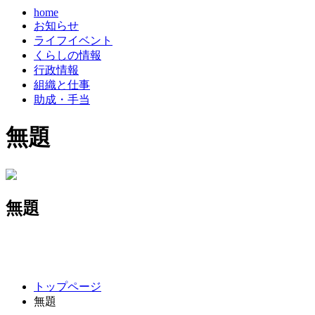
home
お知らせ
ライフイベント
くらしの情報
行政情報
組織と仕事
助成・手当
無題
無題
コ
ペ
トップページ
ン
ー
無題
テ
ジ