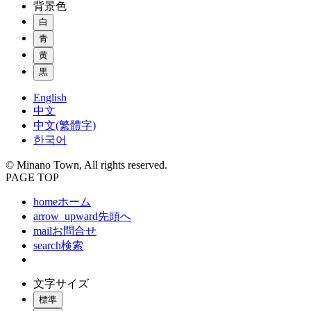
背景色
白
青
黄
黒
English
中文
中文(繁體字)
한국어
© Minano Town, All rights reserved.
PAGE TOP
home
ホーム
arrow_upward
先頭へ
mail
お問合せ
search
検索
文字サイズ
標準