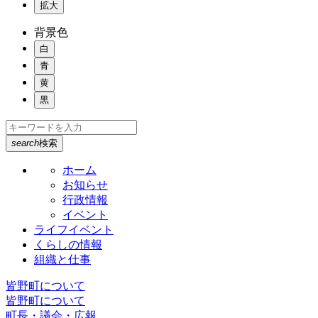
拡大
背景色
白
青
黄
黒
search
検索
ホーム
お知らせ
行政情報
イベント
ライフイベント
くらしの情報
組織と仕事
皆野町について
皆野町について
町長・議会・広報