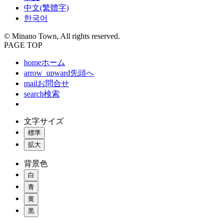
中文(繁體字)
한국어
© Minano Town, All rights reserved.
PAGE TOP
home
ホーム
arrow_upward
先頭へ
mail
お問合せ
search
検索
文字サイズ
標準
拡大
背景色
白
青
黄
黒