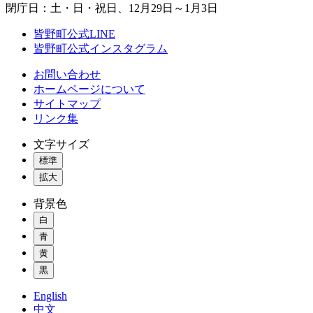
閉庁日：土・日・祝日、12月29日～1月3日
皆野町公式LINE
皆野町公式インスタグラム
お問い合わせ
ホームページについて
サイトマップ
リンク集
文字サイズ
標準
拡大
背景色
白
青
黄
黒
English
中文