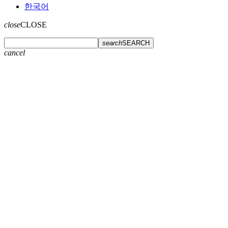
한국어
close
CLOSE
search
SEARCH
cancel