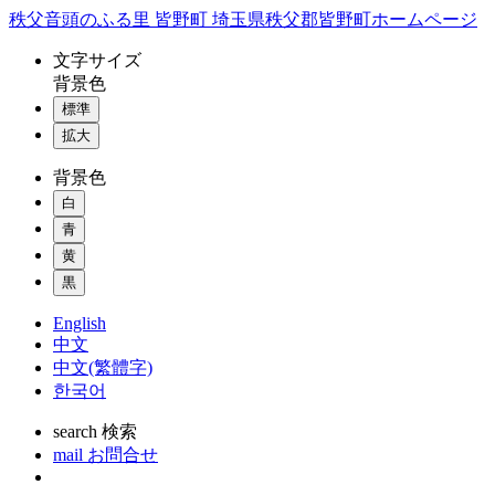
コ
秩父音頭のふる里 皆野町 埼玉県秩父郡皆野町ホームページ
ン
文字
サイズ
テ
背景色
ン
標準
ツ
本
拡大
文
背景色
へ
ス
白
キ
青
ッ
黄
プ
黒
English
中文
中文(繁體字)
한국어
search
検索
mail
お問合せ