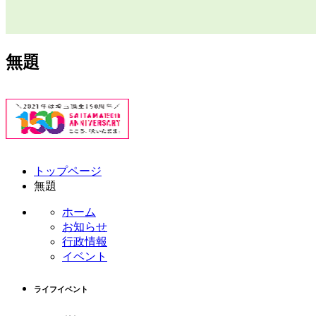
無題
コ
ペ
トップページ
ン
ー
無題
テ
ジ
ン
の
ホーム
ツ
先
お知らせ
本
頭
行政情報
文
へ
イベント
の
戻
先
る
ライフイベント
頭
へ