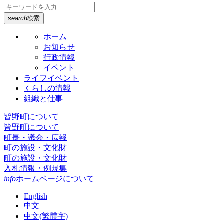
search
検索
ホーム
お知らせ
行政情報
イベント
ライフイベント
くらしの情報
組織と仕事
皆野町について
皆野町について
町長・議会・広報
町の施設・文化財
町の施設・文化財
入札情報・例規集
info
ホームページについて
English
中文
中文(繁體字)