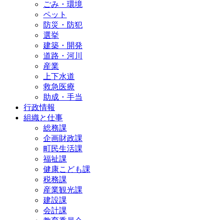
ごみ・環境
ペット
防災・防犯
選挙
建築・開発
道路・河川
産業
上下水道
救急医療
助成・手当
行政情報
組織と仕事
総務課
企画財政課
町民生活課
福祉課
健康こども課
税務課
産業観光課
建設課
会計課