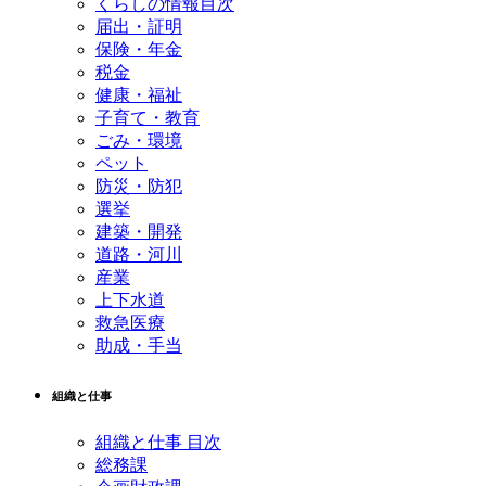
くらしの情報目次
届出・証明
保険・年金
税金
健康・福祉
子育て・教育
ごみ・環境
ペット
防災・防犯
選挙
建築・開発
道路・河川
産業
上下水道
救急医療
助成・手当
組織と仕事
組織と仕事 目次
総務課