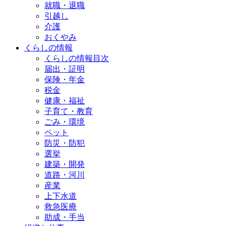
就職・退職
引越し
介護
おくやみ
くらしの情報
くらしの情報目次
届出・証明
保険・年金
税金
健康・福祉
子育て・教育
ごみ・環境
ペット
防災・防犯
選挙
建築・開発
道路・河川
産業
上下水道
救急医療
助成・手当