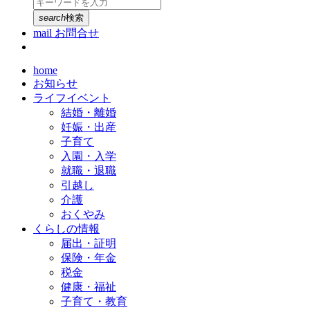
search
検索
mail
お問合せ
home
お知らせ
ライフイベント
結婚・離婚
妊娠・出産
子育て
入園・入学
就職・退職
引越し
介護
おくやみ
くらしの情報
届出・証明
保険・年金
税金
健康・福祉
子育て・教育