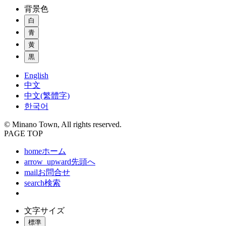
背景色
白
青
黄
黒
English
中文
中文(繁體字)
한국어
© Minano Town, All rights reserved.
PAGE TOP
home
ホーム
arrow_upward
先頭へ
mail
お問合せ
search
検索
文字サイズ
標準