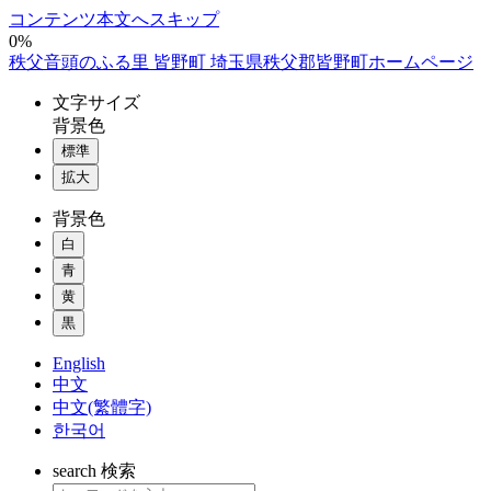
コンテンツ本文へスキップ
0%
秩父音頭のふる里 皆野町 埼玉県秩父郡皆野町ホームページ
文字
サイズ
背景色
標準
拡大
背景色
白
青
黄
黒
English
中文
中文(繁體字)
한국어
search
検索