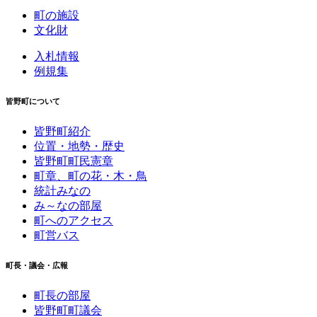
町の施設
文化財
入札情報
例規集
皆野町について
皆野町紹介
位置・地勢・歴史
皆野町町民憲章
町章、町の花・木・鳥
統計みなの
み～なの部屋
町へのアクセス
町営バス
町長・議会・広報
町長の部屋
皆野町町議会