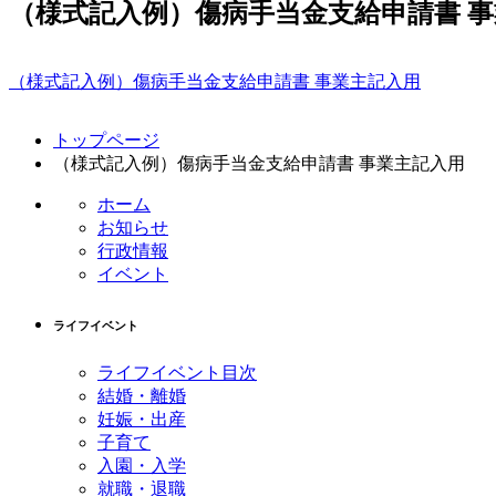
（様式記入例）傷病手当金支給申請書 
（様式記入例）傷病手当金支給申請書 事業主記入用
コ
ペ
トップページ
ン
ー
（様式記入例）傷病手当金支給申請書 事業主記入用
テ
ジ
ン
の
ホーム
ツ
先
お知らせ
本
頭
行政情報
文
へ
イベント
の
戻
先
る
ライフイベント
頭
へ
ライフイベント目次
戻
結婚・離婚
る
妊娠・出産
子育て
入園・入学
就職・退職