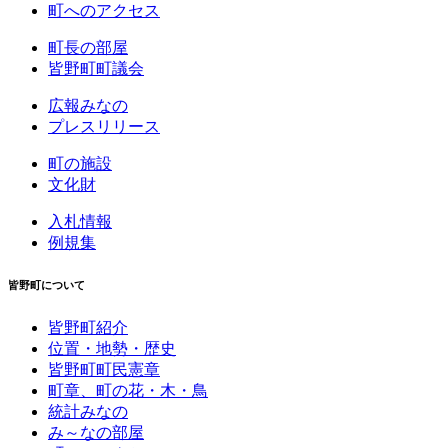
町へのアクセス
町長の部屋
皆野町町議会
広報みなの
プレスリリース
町の施設
文化財
入札情報
例規集
皆野町について
皆野町紹介
位置・地勢・歴史
皆野町町民憲章
町章、町の花・木・鳥
統計みなの
み～なの部屋