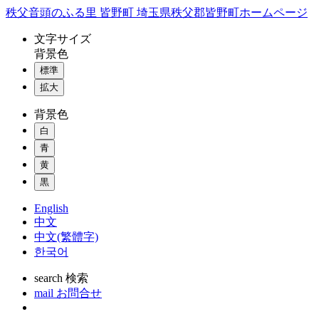
コ
秩父音頭のふる里 皆野町 埼玉県秩父郡皆野町ホームページ
ン
文字
サイズ
テ
背景色
ン
標準
ツ
本
拡大
文
背景色
へ
ス
白
キ
青
ッ
黄
プ
黒
English
中文
中文(繁體字)
한국어
search
検索
mail
お問合せ