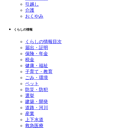
引越し
介護
おくやみ
くらしの情報
くらしの情報目次
届出・証明
保険・年金
税金
健康・福祉
子育て・教育
ごみ・環境
ペット
防災・防犯
選挙
建築・開発
道路・河川
産業
上下水道
救急医療