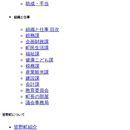
助成・手当
組織と仕事
組織と仕事 目次
総務課
企画財政課
町民生活課
福祉課
健康こども課
税務課
産業観光課
建設課
会計課
教育委員会
町長の部屋
議会事務局
皆野町について
皆野町紹介