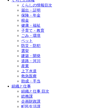
くらしの情報
くらしの情報目次
届出・証明
保険・年金
税金
健康・福祉
子育て・教育
ごみ・環境
ペット
防災・防犯
選挙
建築・開発
道路・河川
産業
上下水道
救急医療
助成・手当
組織と仕事
組織と仕事 目次
総務課
企画財政課
町民生活課