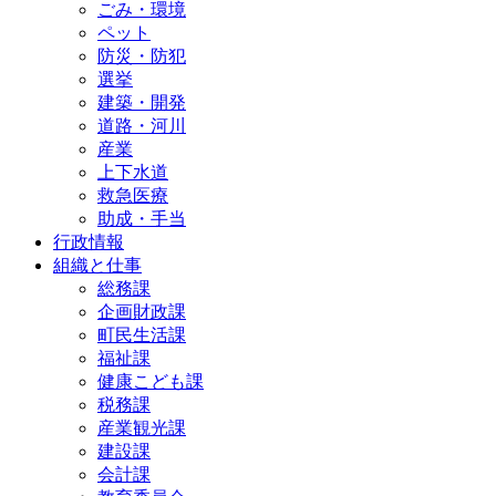
ごみ・環境
ペット
防災・防犯
選挙
建築・開発
道路・河川
産業
上下水道
救急医療
助成・手当
行政情報
組織と仕事
総務課
企画財政課
町民生活課
福祉課
健康こども課
税務課
産業観光課
建設課
会計課