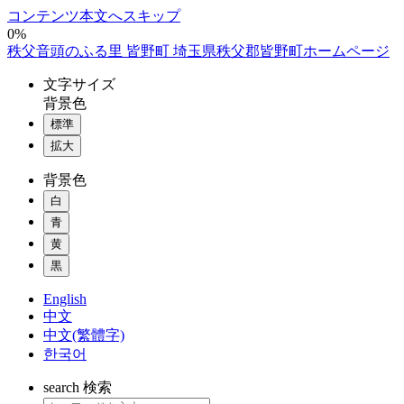
コンテンツ本文へスキップ
0%
秩父音頭のふる里 皆野町 埼玉県秩父郡皆野町ホームページ
文字
サイズ
背景色
標準
拡大
背景色
白
青
黄
黒
English
中文
中文(繁體字)
한국어
search
検索