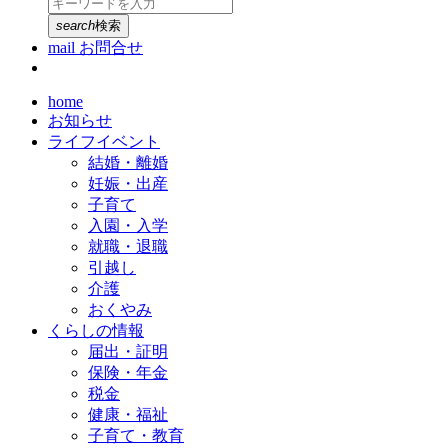
search
検索
mail
お問合せ
home
お知らせ
ライフイベント
結婚・離婚
妊娠・出産
子育て
入園・入学
就職・退職
引越し
介護
おくやみ
くらしの情報
届出・証明
保険・年金
税金
健康・福祉
子育て・教育