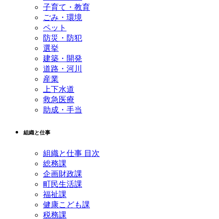
子育て・教育
ごみ・環境
ペット
防災・防犯
選挙
建築・開発
道路・河川
産業
上下水道
救急医療
助成・手当
組織と仕事
組織と仕事 目次
総務課
企画財政課
町民生活課
福祉課
健康こども課
税務課