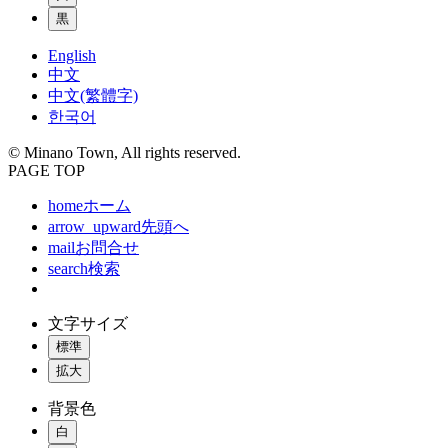
黒
English
中文
中文(繁體字)
한국어
© Minano Town, All rights reserved.
PAGE TOP
home
ホーム
arrow_upward
先頭へ
mail
お問合せ
search
検索
文字サイズ
標準
拡大
背景色
白