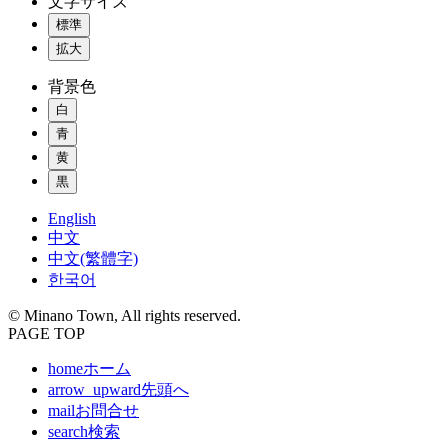
文字サイズ
標準
拡大
背景色
白
青
黄
黒
English
中文
中文(繁體字)
한국어
© Minano Town, All rights reserved.
PAGE TOP
home
ホーム
arrow_upward
先頭へ
mail
お問合せ
search
検索