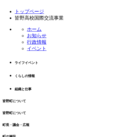
コ
ペ
トップページ
ン
ー
皆野高校国際交流事業
テ
ジ
ン
の
ホーム
ツ
先
お知らせ
本
頭
行政情報
文
へ
イベント
の
戻
先
る
ライフイベント
頭
へ
くらしの情報
戻
る
組織と仕事
皆野町について
皆野町について
町長・議会・広報
町の施設