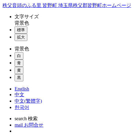
コ
秩父音頭のふる里 皆野町 埼玉県秩父郡皆野町ホームページ
ン
文字
サイズ
テ
背景色
ン
標準
ツ
本
拡大
文
背景色
へ
ス
白
キ
青
ッ
黄
プ
黒
English
中文
中文(繁體字)
한국어
search
検索
mail
お問合せ