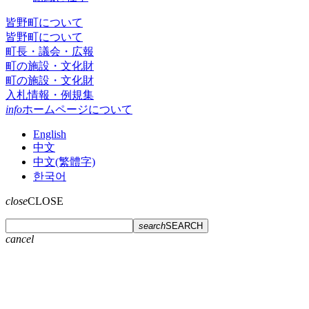
皆野町について
皆野町について
町長・議会・広報
町の施設・文化財
町の施設・文化財
入札情報・例規集
info
ホームページについて
English
中文
中文(繁體字)
한국어
close
CLOSE
search
SEARCH
cancel