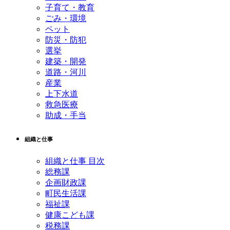
子育て・教育
ごみ・環境
ペット
防災・防犯
選挙
建築・開発
道路・河川
産業
上下水道
救急医療
助成・手当
組織と仕事
組織と仕事 目次
総務課
企画財政課
町民生活課
福祉課
健康こども課
税務課