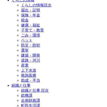
くらしの情報
くらしの情報目次
届出・証明
保険・年金
税金
健康・福祉
子育て・教育
ごみ・環境
ペット
防災・防犯
選挙
建築・開発
道路・河川
産業
上下水道
救急医療
助成・手当
組織と仕事
組織と仕事 目次
総務課
企画財政課
町民生活課