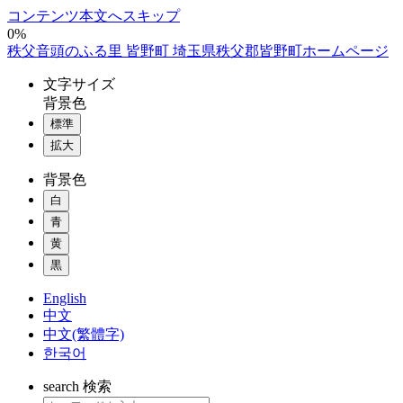
コンテンツ本文へスキップ
0%
秩父音頭のふる里 皆野町 埼玉県秩父郡皆野町ホームページ
文字
サイズ
背景色
標準
拡大
背景色
白
青
黄
黒
English
中文
中文(繁體字)
한국어
search
検索