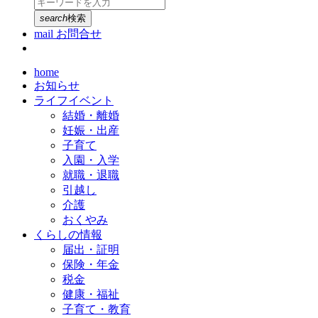
search
検索
mail
お問合せ
home
お知らせ
ライフイベント
結婚・離婚
妊娠・出産
子育て
入園・入学
就職・退職
引越し
介護
おくやみ
くらしの情報
届出・証明
保険・年金
税金
健康・福祉
子育て・教育