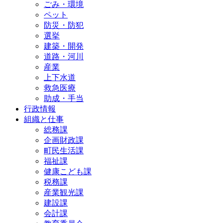
ごみ・環境
ペット
防災・防犯
選挙
建築・開発
道路・河川
産業
上下水道
救急医療
助成・手当
行政情報
組織と仕事
総務課
企画財政課
町民生活課
福祉課
健康こども課
税務課
産業観光課
建設課
会計課