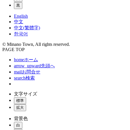
黒
English
中文
中文(繁體字)
한국어
© Minano Town, All rights reserved.
PAGE TOP
home
ホーム
arrow_upward
先頭へ
mail
お問合せ
search
検索
文字サイズ
標準
拡大
背景色
白