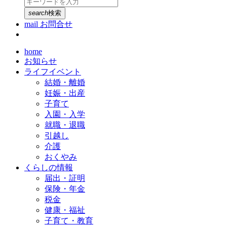
search
検索
mail
お問合せ
home
お知らせ
ライフイベント
結婚・離婚
妊娠・出産
子育て
入園・入学
就職・退職
引越し
介護
おくやみ
くらしの情報
届出・証明
保険・年金
税金
健康・福祉
子育て・教育