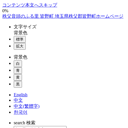
コンテンツ本文へスキップ
0%
秩父音頭のふる里 皆野町 埼玉県秩父郡皆野町ホームページ
文字
サイズ
背景色
標準
拡大
背景色
白
青
黄
黒
English
中文
中文(繁體字)
한국어
search
検索