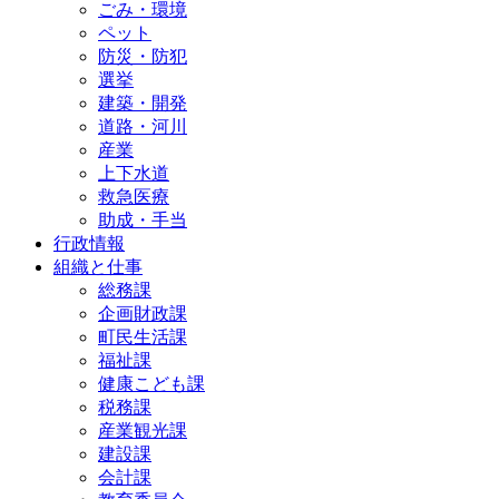
ごみ・環境
ペット
防災・防犯
選挙
建築・開発
道路・河川
産業
上下水道
救急医療
助成・手当
行政情報
組織と仕事
総務課
企画財政課
町民生活課
福祉課
健康こども課
税務課
産業観光課
建設課
会計課