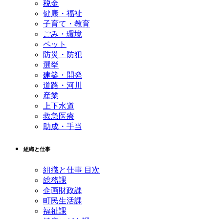
税金
健康・福祉
子育て・教育
ごみ・環境
ペット
防災・防犯
選挙
建築・開発
道路・河川
産業
上下水道
救急医療
助成・手当
組織と仕事
組織と仕事 目次
総務課
企画財政課
町民生活課
福祉課