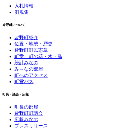
入札情報
例規集
皆野町について
皆野町紹介
位置・地勢・歴史
皆野町町民憲章
町章、町の花・木・鳥
統計みなの
み～なの部屋
町へのアクセス
町営バス
町長・議会・広報
町長の部屋
皆野町町議会
広報みなの
プレスリリース