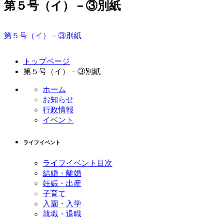
第５号（イ）－③別紙
第５号（イ）－③別紙
コ
ペ
トップページ
ン
ー
第５号（イ）－③別紙
テ
ジ
ン
の
ホーム
ツ
先
お知らせ
本
頭
行政情報
文
へ
イベント
の
戻
先
る
ライフイベント
頭
へ
ライフイベント目次
戻
結婚・離婚
る
妊娠・出産
子育て
入園・入学
就職・退職