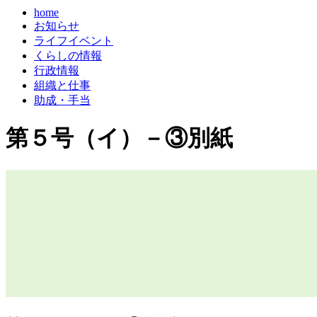
home
お知らせ
ライフイベント
くらしの情報
行政情報
組織と仕事
助成・手当
第５号（イ）－③別紙