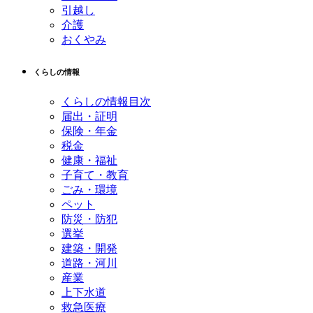
引越し
介護
おくやみ
くらしの情報
くらしの情報目次
届出・証明
保険・年金
税金
健康・福祉
子育て・教育
ごみ・環境
ペット
防災・防犯
選挙
建築・開発
道路・河川
産業
上下水道
救急医療