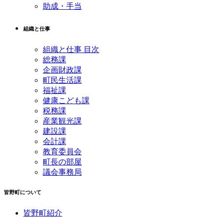
助成・手当
組織と仕事
組織と仕事 目次
総務課
企画財政課
町民生活課
福祉課
健康こども課
税務課
産業観光課
建設課
会計課
教育委員会
町長の部屋
議会事務局
皆野町について
皆野町紹介