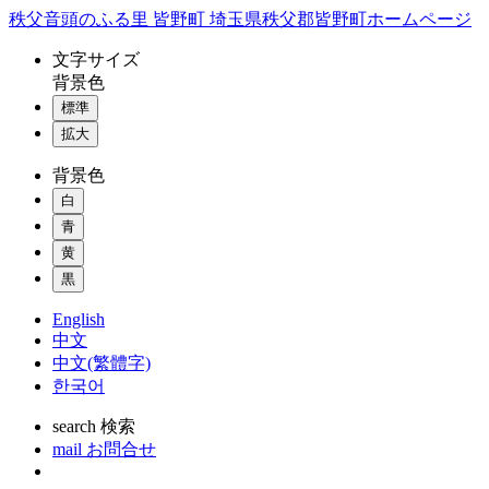
コ
秩父音頭のふる里 皆野町 埼玉県秩父郡皆野町ホームページ
ン
文字
サイズ
テ
背景色
ン
標準
ツ
本
拡大
文
背景色
へ
ス
白
キ
青
ッ
黄
プ
黒
English
中文
中文(繁體字)
한국어
search
検索
mail
お問合せ