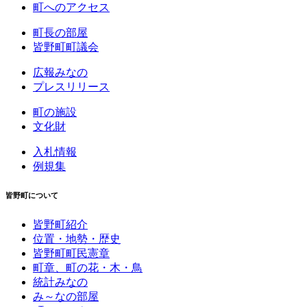
町へのアクセス
町長の部屋
皆野町町議会
広報みなの
プレスリリース
町の施設
文化財
入札情報
例規集
皆野町について
皆野町紹介
位置・地勢・歴史
皆野町町民憲章
町章、町の花・木・鳥
統計みなの
み～なの部屋