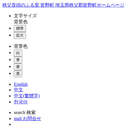
コ
秩父音頭のふる里 皆野町 埼玉県秩父郡皆野町ホームページ
ン
文字
サイズ
テ
背景色
ン
標準
ツ
本
拡大
文
背景色
へ
ス
白
キ
青
ッ
黄
プ
黒
English
中文
中文(繁體字)
한국어
search
検索
mail
お問合せ