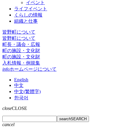
イベント
ライフイベント
くらしの情報
組織と仕事
皆野町について
皆野町について
町長・議会・広報
町の施設・文化財
町の施設・文化財
入札情報・例規集
info
ホームページについて
English
中文
中文(繁體字)
한국어
close
CLOSE
search
SEARCH
cancel