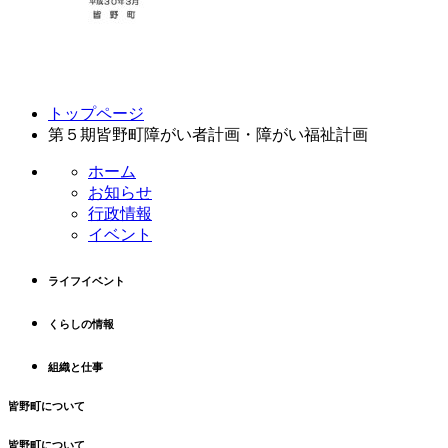
コ
ペ
トップページ
ン
ー
第５期皆野町障がい者計画・障がい福祉計画
テ
ジ
ン
の
ホーム
ツ
先
お知らせ
本
頭
行政情報
文
へ
イベント
の
戻
先
る
ライフイベント
頭
へ
くらしの情報
戻
る
組織と仕事
皆野町について
皆野町について