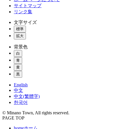
サイトマップ
リンク集
文字サイズ
標準
拡大
背景色
白
青
黄
黒
English
中文
中文(繁體字)
한국어
© Minano Town, All rights reserved.
PAGE TOP
home
ホーム