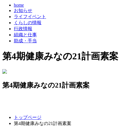
home
お知らせ
ライフイベント
くらしの情報
行政情報
組織と仕事
助成・手当
第4期健康みなの21計画素案
第4期健康みなの21計画素案
コ
ペ
トップページ
ン
ー
第4期健康みなの21計画素案
テ
ジ