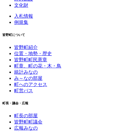
文化財
入札情報
例規集
皆野町について
皆野町紹介
位置・地勢・歴史
皆野町町民憲章
町章、町の花・木・鳥
統計みなの
み～なの部屋
町へのアクセス
町営バス
町長・議会・広報
町長の部屋
皆野町町議会
広報みなの