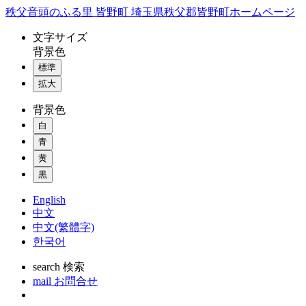
コ
秩父音頭のふる里 皆野町 埼玉県秩父郡皆野町ホームページ
ン
文字
サイズ
テ
背景色
ン
標準
ツ
本
拡大
文
背景色
へ
ス
白
キ
青
ッ
黄
プ
黒
English
中文
中文(繁體字)
한국어
search
検索
mail
お問合せ