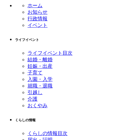
ン
の
ホーム
ツ
先
お知らせ
本
頭
行政情報
文
へ
イベント
の
戻
先
る
ライフイベント
頭
へ
ライフイベント目次
戻
結婚・離婚
る
妊娠・出産
子育て
入園・入学
就職・退職
引越し
介護
おくやみ
くらしの情報
くらしの情報目次
届出・証明