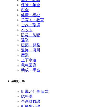
保険・年金
税金
健康・福祉
子育て・教育
ごみ・環境
ペット
防災・防犯
選挙
建築・開発
道路・河川
産業
上下水道
救急医療
助成・手当
組織と仕事
組織と仕事 目次
総務課
企画財政課
町民生活課