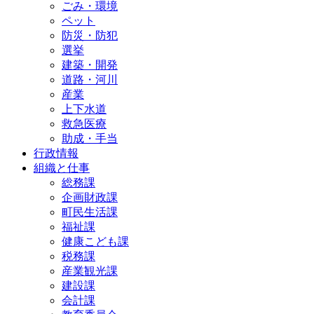
ごみ・環境
ペット
防災・防犯
選挙
建築・開発
道路・河川
産業
上下水道
救急医療
助成・手当
行政情報
組織と仕事
総務課
企画財政課
町民生活課
福祉課
健康こども課
税務課
産業観光課
建設課
会計課