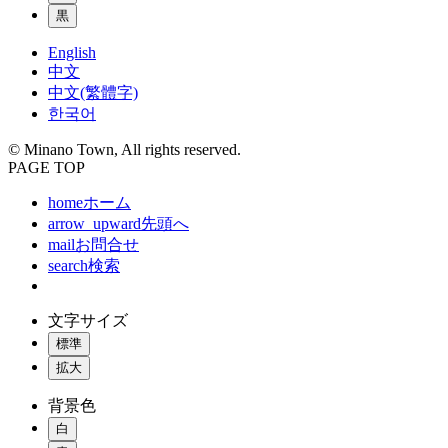
黒
English
中文
中文(繁體字)
한국어
© Minano Town, All rights reserved.
PAGE TOP
home
ホーム
arrow_upward
先頭へ
mail
お問合せ
search
検索
文字サイズ
標準
拡大
背景色
白