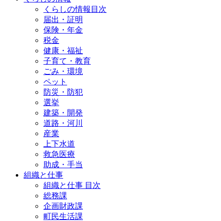
くらしの情報目次
届出・証明
保険・年金
税金
健康・福祉
子育て・教育
ごみ・環境
ペット
防災・防犯
選挙
建築・開発
道路・河川
産業
上下水道
救急医療
助成・手当
組織と仕事
組織と仕事 目次
総務課
企画財政課
町民生活課