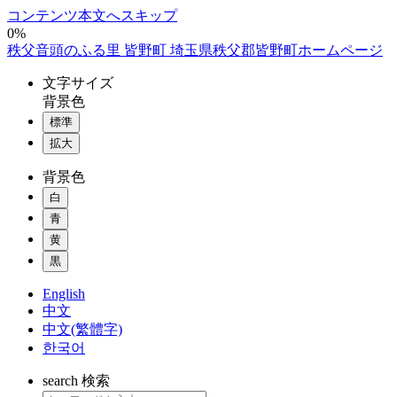
コンテンツ本文へスキップ
0%
秩父音頭のふる里 皆野町 埼玉県秩父郡皆野町ホームページ
文字
サイズ
背景色
標準
拡大
背景色
白
青
黄
黒
English
中文
中文(繁體字)
한국어
search
検索