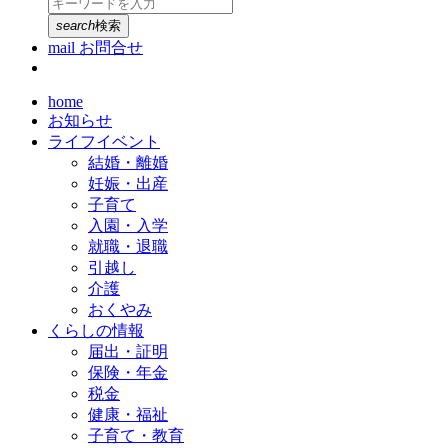
search
検索
mail
お問合せ
home
お知らせ
ライフイベント
結婚・離婚
妊娠・出産
子育て
入園・入学
就職・退職
引越し
介護
おくやみ
くらしの情報
届出・証明
保険・年金
税金
健康・福祉
子育て・教育