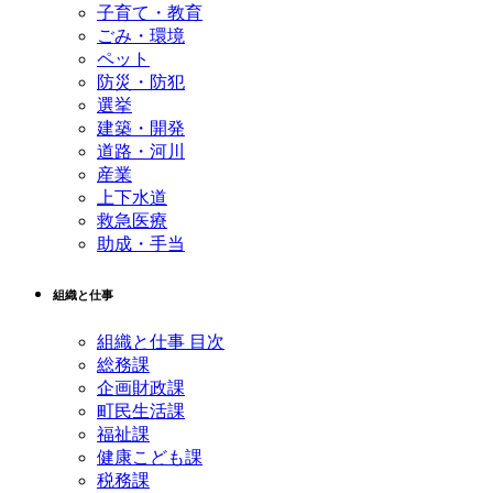
子育て・教育
ごみ・環境
ペット
防災・防犯
選挙
建築・開発
道路・河川
産業
上下水道
救急医療
助成・手当
組織と仕事
組織と仕事 目次
総務課
企画財政課
町民生活課
福祉課
健康こども課
税務課