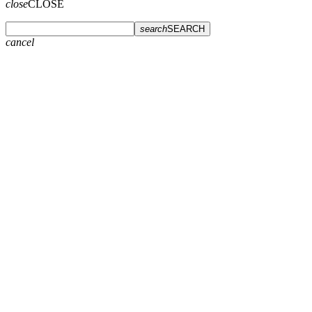
close
CLOSE
search
SEARCH
cancel