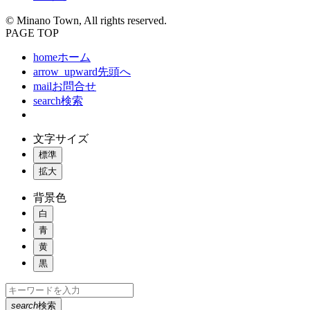
© Minano Town, All rights reserved.
PAGE TOP
home
ホーム
arrow_upward
先頭へ
mail
お問合せ
search
検索
文字サイズ
標準
拡大
背景色
白
青
黄
黒
search
検索