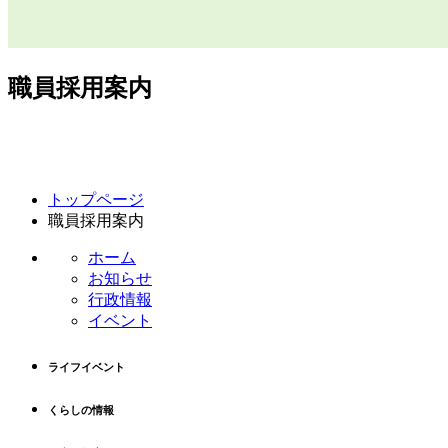
職員採用案内
コ
ペ
トップページ
ン
ー
職員採用案内
テ
ジ
ン
の
ホーム
ツ
先
お知らせ
本
頭
行政情報
文
へ
イベント
の
戻
先
る
ライフイベント
頭
へ
くらしの情報
戻
る