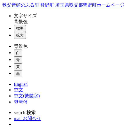
コ
秩父音頭のふる里 皆野町 埼玉県秩父郡皆野町ホームページ
ン
文字
サイズ
テ
背景色
ン
標準
ツ
本
拡大
文
背景色
へ
ス
白
キ
青
ッ
黄
プ
黒
English
中文
中文(繁體字)
한국어
search
検索
mail
お問合せ