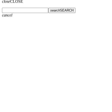
close
CLOSE
search
SEARCH
cancel