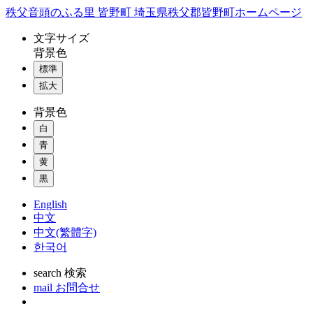
コ
秩父音頭のふる里 皆野町 埼玉県秩父郡皆野町ホームページ
ン
文字
サイズ
テ
背景色
ン
標準
ツ
本
拡大
文
背景色
へ
ス
白
キ
青
ッ
黄
プ
黒
English
中文
中文(繁體字)
한국어
search
検索
mail
お問合せ