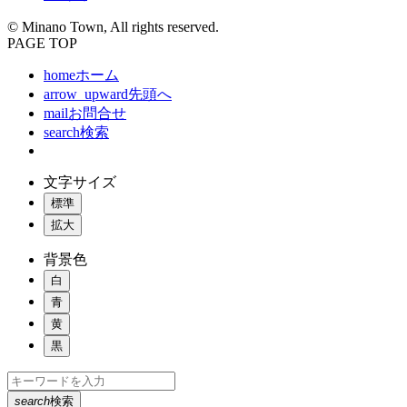
© Minano Town, All rights reserved.
PAGE TOP
home
ホーム
arrow_upward
先頭へ
mail
お問合せ
search
検索
文字サイズ
標準
拡大
背景色
白
青
黄
黒
search
検索