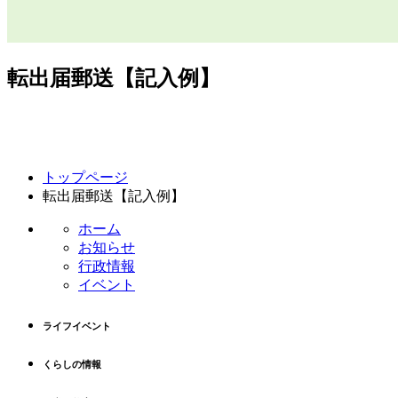
転出届郵送【記入例】
コ
ペ
トップページ
ン
ー
転出届郵送【記入例】
テ
ジ
ン
の
ホーム
ツ
先
お知らせ
本
頭
行政情報
文
へ
イベント
の
戻
先
る
ライフイベント
頭
へ
くらしの情報
戻
る