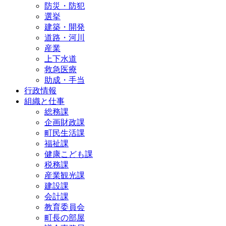
防災・防犯
選挙
建築・開発
道路・河川
産業
上下水道
救急医療
助成・手当
行政情報
組織と仕事
総務課
企画財政課
町民生活課
福祉課
健康こども課
税務課
産業観光課
建設課
会計課
教育委員会
町長の部屋