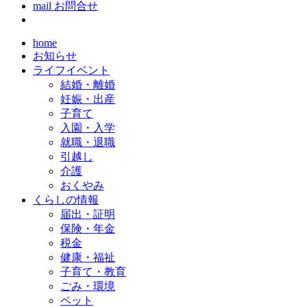
mail
お問合せ
home
お知らせ
ライフイベント
結婚・離婚
妊娠・出産
子育て
入園・入学
就職・退職
引越し
介護
おくやみ
くらしの情報
届出・証明
保険・年金
税金
健康・福祉
子育て・教育
ごみ・環境
ペット