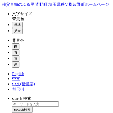
コ
秩父音頭のふる里 皆野町 埼玉県秩父郡皆野町ホームページ
ン
文字
サイズ
テ
背景色
ン
標準
ツ
本
拡大
文
背景色
へ
ス
白
キ
青
ッ
黄
プ
黒
English
中文
中文(繁體字)
한국어
search
検索
search
検索