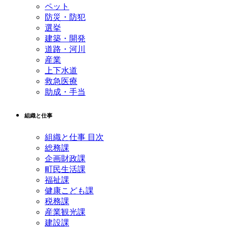
ペット
防災・防犯
選挙
建築・開発
道路・河川
産業
上下水道
救急医療
助成・手当
組織と仕事
組織と仕事 目次
総務課
企画財政課
町民生活課
福祉課
健康こども課
税務課
産業観光課
建設課