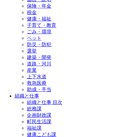
保険・年金
税金
健康・福祉
子育て・教育
ごみ・環境
ペット
防災・防犯
選挙
建築・開発
道路・河川
産業
上下水道
救急医療
助成・手当
組織と仕事
組織と仕事 目次
総務課
企画財政課
町民生活課
福祉課
健康こども課