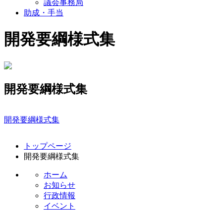
議会事務局
助成・手当
開発要綱様式集
開発要綱様式集
開発要綱様式集
コ
ペ
トップページ
ン
ー
開発要綱様式集
テ
ジ
ン
の
ホーム
ツ
先
お知らせ
本
頭
行政情報
文
へ
イベント
の
戻
先
る