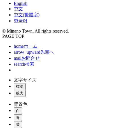
English
中文
中文(繁體字)
한국어
© Minano Town, All rights reserved.
PAGE TOP
home
ホーム
arrow_upward
先頭へ
mail
お問合せ
search
検索
文字サイズ
標準
拡大
背景色
白
青
黄