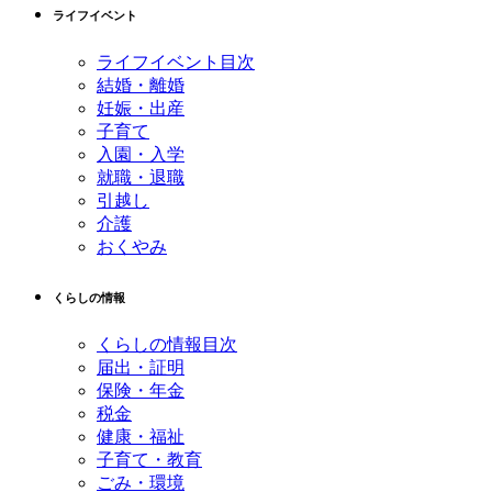
ライフイベント
頭
へ
ライフイベント目次
戻
結婚・離婚
る
妊娠・出産
子育て
入園・入学
就職・退職
引越し
介護
おくやみ
くらしの情報
くらしの情報目次
届出・証明
保険・年金
税金
健康・福祉
子育て・教育
ごみ・環境