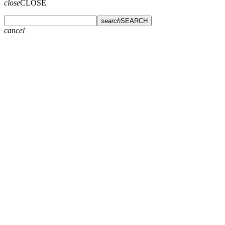
close
CLOSE
search
SEARCH
cancel