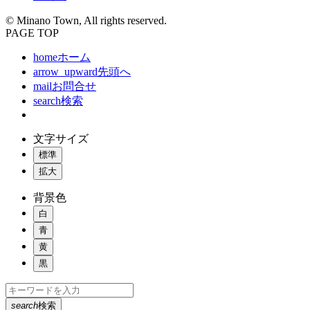
© Minano Town, All rights reserved.
PAGE TOP
home
ホーム
arrow_upward
先頭へ
mail
お問合せ
search
検索
文字サイズ
標準
拡大
背景色
白
青
黄
黒
search
検索