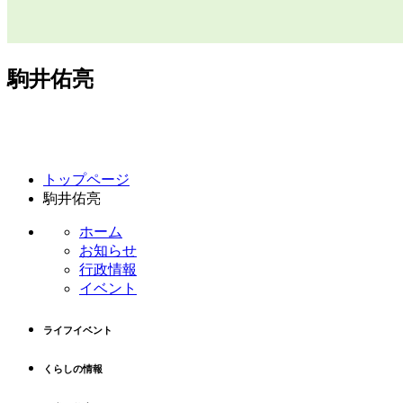
駒井佑亮
コ
ペ
トップページ
ン
ー
駒井佑亮
テ
ジ
ン
の
ホーム
ツ
先
お知らせ
本
頭
行政情報
文
へ
イベント
の
戻
先
る
ライフイベント
頭
へ
くらしの情報
戻
る