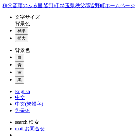
コ
秩父音頭のふる里 皆野町 埼玉県秩父郡皆野町ホームページ
ン
文字
サイズ
テ
背景色
ン
標準
ツ
本
拡大
文
背景色
へ
ス
白
キ
青
ッ
黄
プ
黒
English
中文
中文(繁體字)
한국어
search
検索
mail
お問合せ