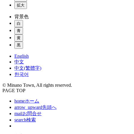
拡大
背景色
白
青
黄
黒
English
中文
中文(繁體字)
한국어
© Minano Town, All rights reserved.
PAGE TOP
home
ホーム
arrow_upward
先頭へ
mail
お問合せ
search
検索