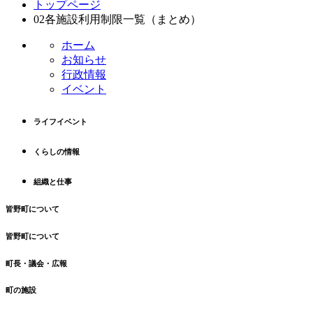
トップページ
ン
ー
02各施設利用制限一覧（まとめ）
テ
ジ
ン
の
ホーム
ツ
先
お知らせ
本
頭
行政情報
文
へ
イベント
の
戻
先
る
ライフイベント
頭
へ
くらしの情報
戻
る
組織と仕事
皆野町について
皆野町について
町長・議会・広報
町の施設