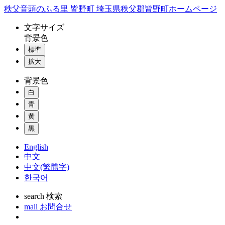
コ
秩父音頭のふる里 皆野町 埼玉県秩父郡皆野町ホームページ
ン
文字
サイズ
テ
背景色
ン
標準
ツ
本
拡大
文
背景色
へ
ス
白
キ
青
ッ
黄
プ
黒
English
中文
中文(繁體字)
한국어
search
検索
mail
お問合せ