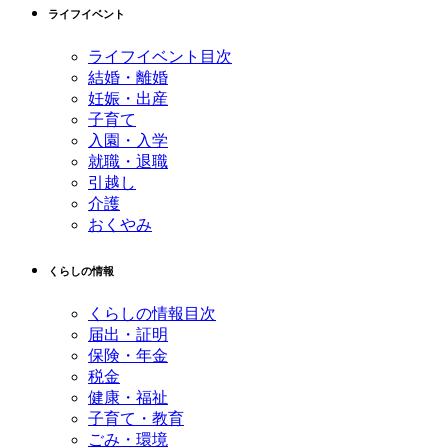
ライフイベント
頭
へ
ライフイベント目次
戻
結婚・離婚
る
妊娠・出産
子育て
入園・入学
就職・退職
引越し
介護
おくやみ
くらしの情報
くらしの情報目次
届出・証明
保険・年金
税金
健康・福祉
子育て・教育
ごみ・環境