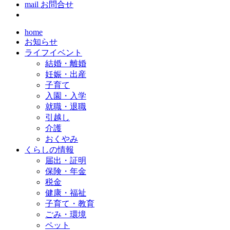
mail
お問合せ
home
お知らせ
ライフイベント
結婚・離婚
妊娠・出産
子育て
入園・入学
就職・退職
引越し
介護
おくやみ
くらしの情報
届出・証明
保険・年金
税金
健康・福祉
子育て・教育
ごみ・環境
ペット