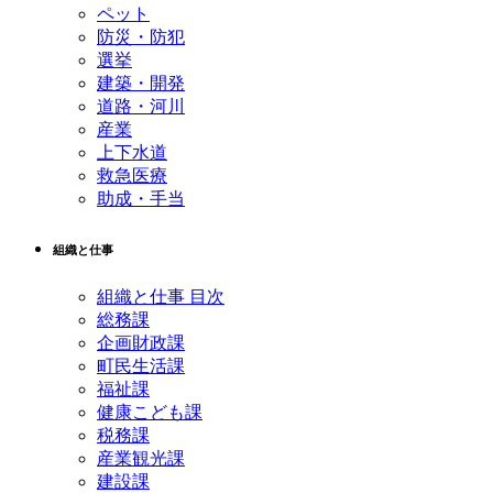
ペット
防災・防犯
選挙
建築・開発
道路・河川
産業
上下水道
救急医療
助成・手当
組織と仕事
組織と仕事 目次
総務課
企画財政課
町民生活課
福祉課
健康こども課
税務課
産業観光課
建設課