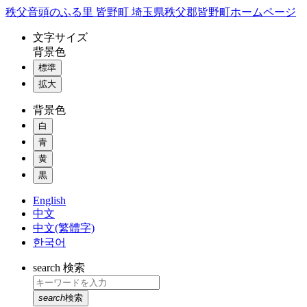
コ
秩父音頭のふる里 皆野町 埼玉県秩父郡皆野町ホームページ
ン
文字
サイズ
テ
背景色
ン
標準
ツ
本
拡大
文
背景色
へ
ス
白
キ
青
ッ
黄
プ
黒
English
中文
中文(繁體字)
한국어
search
検索
search
検索