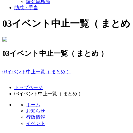
議会事務局
助成・手当
03イベント中止一覧（ まとめ
03イベント中止一覧（ まとめ ）
03イベント中止一覧（ まとめ ）
コ
ペ
トップページ
ン
ー
03イベント中止一覧（ まとめ ）
テ
ジ
ン
の
ホーム
ツ
先
お知らせ
本
頭
行政情報
文
へ
イベント
の
戻
先
る