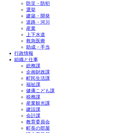
防災・防犯
選挙
建築・開発
道路・河川
産業
上下水道
救急医療
助成・手当
行政情報
組織と仕事
総務課
企画財政課
町民生活課
福祉課
健康こども課
税務課
産業観光課
建設課
会計課
教育委員会
町長の部屋