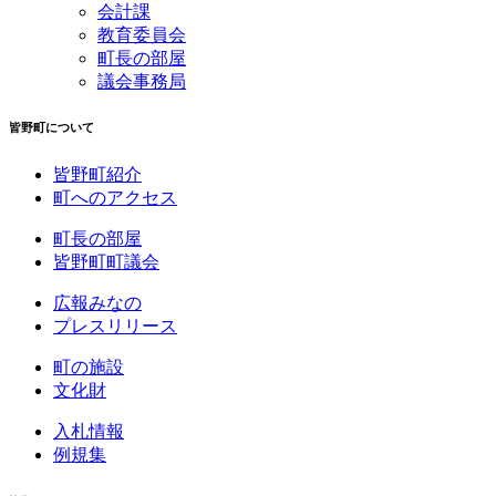
会計課
教育委員会
町長の部屋
議会事務局
皆野町について
皆野町紹介
町へのアクセス
町長の部屋
皆野町町議会
広報みなの
プレスリリース
町の施設
文化財
入札情報
例規集