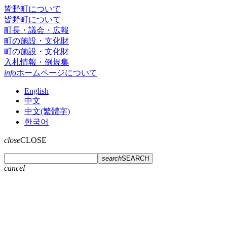
皆野町について
皆野町について
町長・議会・広報
町の施設・文化財
町の施設・文化財
入札情報・例規集
info
ホームページについて
English
中文
中文(繁體字)
한국어
close
CLOSE
search
SEARCH
cancel