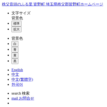
コ
秩父音頭のふる里 皆野町 埼玉県秩父郡皆野町ホームページ
ン
文字
サイズ
テ
背景色
ン
標準
ツ
本
拡大
文
背景色
へ
ス
白
キ
青
ッ
黄
プ
黒
English
中文
中文(繁體字)
한국어
search
検索
mail
お問合せ