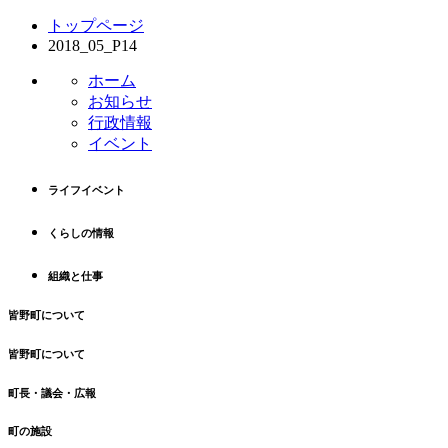
コ
ペ
トップページ
ン
ー
2018_05_P14
テ
ジ
ン
の
ホーム
ツ
先
お知らせ
本
頭
行政情報
文
へ
イベント
の
戻
先
る
ライフイベント
頭
へ
くらしの情報
戻
る
組織と仕事
皆野町について
皆野町について
町長・議会・広報
町の施設