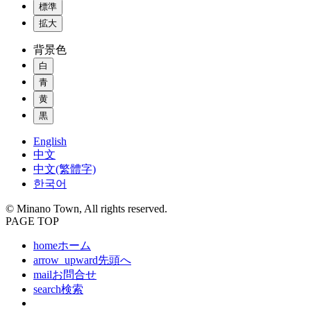
標準
拡大
背景色
白
青
黄
黒
English
中文
中文(繁體字)
한국어
© Minano Town, All rights reserved.
PAGE TOP
home
ホーム
arrow_upward
先頭へ
mail
お問合せ
search
検索