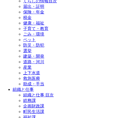
くらしの情報目次
届出・証明
保険・年金
税金
健康・福祉
子育て・教育
ごみ・環境
ペット
防災・防犯
選挙
建築・開発
道路・河川
産業
上下水道
救急医療
助成・手当
組織と仕事
組織と仕事 目次
総務課
企画財政課
町民生活課
福祉課