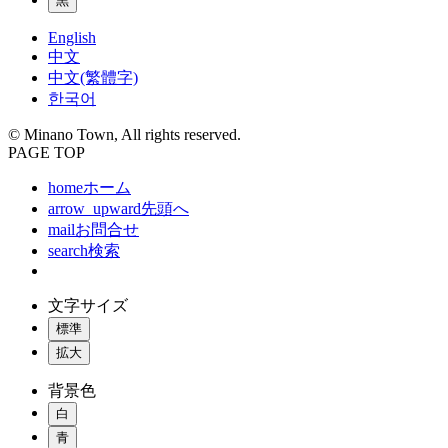
黒
English
中文
中文(繁體字)
한국어
© Minano Town, All rights reserved.
PAGE TOP
home
ホーム
arrow_upward
先頭へ
mail
お問合せ
search
検索
文字サイズ
標準
拡大
背景色
白
青