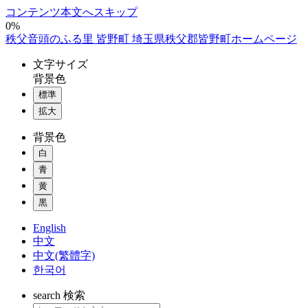
コンテンツ本文へスキップ
0%
秩父音頭のふる里 皆野町 埼玉県秩父郡皆野町ホームページ
文字
サイズ
背景色
標準
拡大
背景色
白
青
黄
黒
English
中文
中文(繁體字)
한국어
search
検索