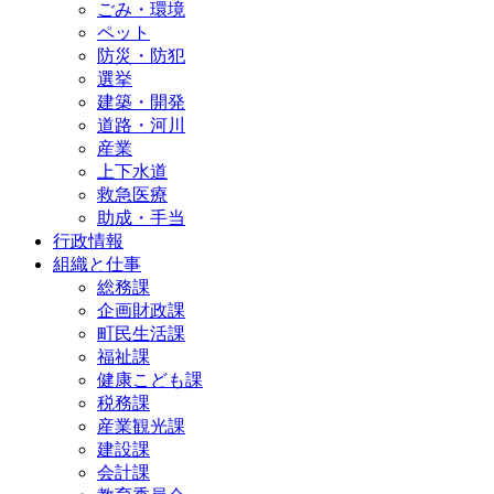
ごみ・環境
ペット
防災・防犯
選挙
建築・開発
道路・河川
産業
上下水道
救急医療
助成・手当
行政情報
組織と仕事
総務課
企画財政課
町民生活課
福祉課
健康こども課
税務課
産業観光課
建設課
会計課