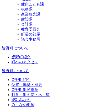
健康こども課
税務課
産業観光課
建設課
会計課
教育委員会
町長の部屋
議会事務局
皆野町について
皆野町紹介
町へのアクセス
皆野町について
皆野町紹介
位置・地勢・歴史
皆野町町民憲章
町章、町の花・木・鳥
統計みなの
み～なの部屋