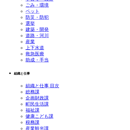
ごみ・環境
ペット
防災・防犯
選挙
建築・開発
道路・河川
産業
上下水道
救急医療
助成・手当
組織と仕事
組織と仕事 目次
総務課
企画財政課
町民生活課
福祉課
健康こども課
税務課
産業観光課