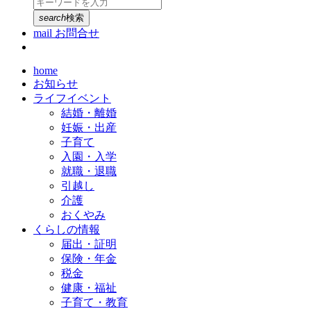
search
検索
mail
お問合せ
home
お知らせ
ライフイベント
結婚・離婚
妊娠・出産
子育て
入園・入学
就職・退職
引越し
介護
おくやみ
くらしの情報
届出・証明
保険・年金
税金
健康・福祉
子育て・教育